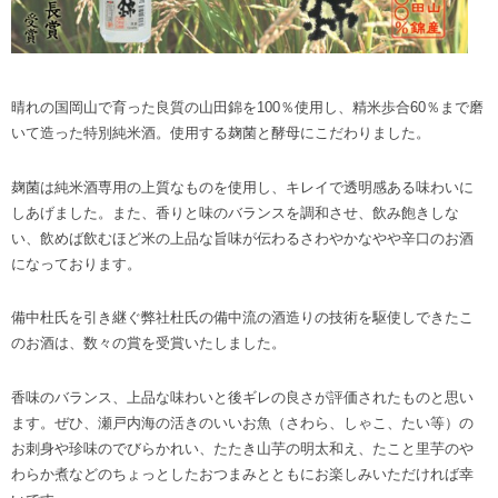
晴れの国岡山で育った良質の山田錦を100％使用し、精米歩合60％まで磨
いて造った特別純米酒。使用する麹菌と酵母にこだわりました。
麹菌は純米酒専用の上質なものを使用し、キレイで透明感ある味わいに
しあげました。また、香りと味のバランスを調和させ、飲み飽きしな
い、飲めば飲むほど米の上品な旨味が伝わるさわやかなやや辛口のお酒
になっております。
備中杜氏を引き継ぐ弊社杜氏の備中流の酒造りの技術を駆使しできたこ
のお酒は、数々の賞を受賞いたしました。
香味のバランス、上品な味わいと後ギレの良さが評価されたものと思い
ます。ぜひ、瀬戸内海の活きのいいお魚（さわら、しゃこ、たい等）の
お刺身や珍味のでびらかれい、たたき山芋の明太和え、たこと里芋のや
わらか煮などのちょっとしたおつまみとともにお楽しみいただければ幸