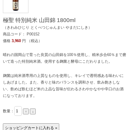
極聖 特別純米 山田錦 1800ml
（きわみひじり とくべつじゅんまい やまだにしき）
商品コード： P00152
価格
3,960
円 （税込）
晴れの国岡山で育った良質の山田錦を100％使用し、精米歩合60％まで磨
いて造った特別純米酒。使用する麹菌と酵母にこだわりました。
麹菌は純米酒専用の上質なものを使用し、キレイで透明感ある味わいに
しあげました。また、香りと味のバランスを調和させ、飲み飽きしな
い、飲めば飲むほど米の上品な旨味が伝わるさわやかなやや辛口のお酒
になっております。
数量：