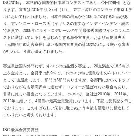
ISC2015は、本格的な国際的日本酒コンテストであり、今回で9回目とな
ります。審査は2015年7月27日（月）、東京・港区のコンラッド東京ホテ
ルにおいて行われました。日本全国の蔵元から106点にのぼる出品があ
り、アンソニー・ローズ氏（イギリスの有力なインディペンデント誌の
特派員で、2008年にルイ・ロデレールの年間最優秀国際ワインコラムニ
ストに選ばれている）をはじめとする海外審査員、および蓮尾徹夫氏
（元国税庁鑑定官室長）率いる国内審査員の計10数名により厳正な審査
が行われ、各賞が決定されました。
審査員は国内外問わず、すべての出品酒を審査し、20点満点で18.5点以
上を金賞とし、金賞率は約9％で、その中で特に優良なものをトロフィー
として1点選出します。部門は5部門ありますが、各部門においてトップ
でありながらも最高評点に達せずトロフィーが選ばれない場合もあり、
非常に厳しい審査となっています。その中で、当社は2010年、2011年、
2012年に続いて、4回目の最高金賞受賞になります。下記に受賞歴を示し
ております。このすばらしい栄誉に恥じぬよう今後も酒造りに精進して
まいりたいと考えております。
ISC 最高金賞受賞歴