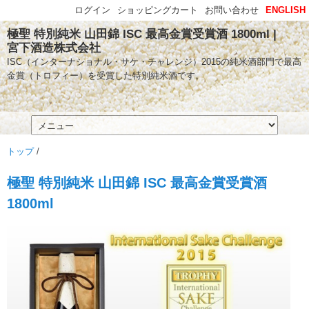
ログイン
ショッピングカート
お問い合わせ
ENGLISH
極聖 特別純米 山田錦 ISC 最高金賞受賞酒 1800ml |
宮下酒造株式会社
ISC（インターナショナル・サケ・チャレンジ）2015の純米酒部門で最高
金賞（トロフィー）を受賞した特別純米酒です。
トップ
/
極聖 特別純米 山田錦 ISC 最高金賞受賞酒
1800ml