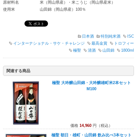
原材料名
米（岡山県産）・米こうじ（岡山県産米）
使用米
山田錦（岡山県産）100％
日本酒
特別純米酒
ISC
インターナショナル・サケ・チャレンジ
最高金賞
トロフィー
極聖
清酒
山田錦
1800ml
関連する商品
極聖 大吟醸山田錦・大吟醸雄町米2本セット
M100
価格
14,960
円（税込）
極聖 朝日・雄町・山田錦 飲み比べ3本セット