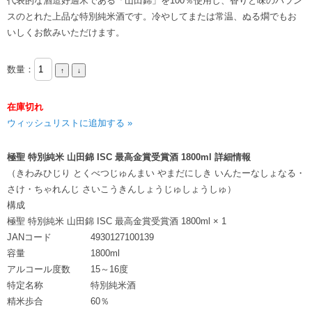
代表的な酒造好適米である「山田錦」を100％使用し、香りと味のバラン
スのとれた上品な特別純米酒です。冷やしてまたは常温、ぬる燗でもお
いしくお飲みいただけます。
数量：
在庫切れ
ウィッシュリストに追加する »
極聖 特別純米 山田錦 ISC 最高金賞受賞酒 1800ml 詳細情報
（きわみひじり とくべつじゅんまい やまだにしき いんたーなしょなる・
さけ・ちゃれんじ さいこうきんしょうじゅしょうしゅ）
構成
極聖 特別純米 山田錦 ISC 最高金賞受賞酒 1800ml × 1
JANコード
4930127100139
容量
1800ml
アルコール度数
15～16度
特定名称
特別純米酒
精米歩合
60％