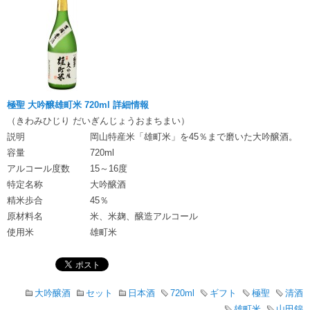
極聖 大吟醸雄町米 720ml 詳細情報
（きわみひじり だいぎんじょうおまちまい）
説明
岡山特産米「雄町米」を45％まで磨いた大吟醸酒。
容量
720ml
アルコール度数
15～16度
特定名称
大吟醸酒
精米歩合
45％
原材料名
米、米麹、醸造アルコール
使用米
雄町米
大吟醸酒
セット
日本酒
720ml
ギフト
極聖
清酒
雄町米
山田錦