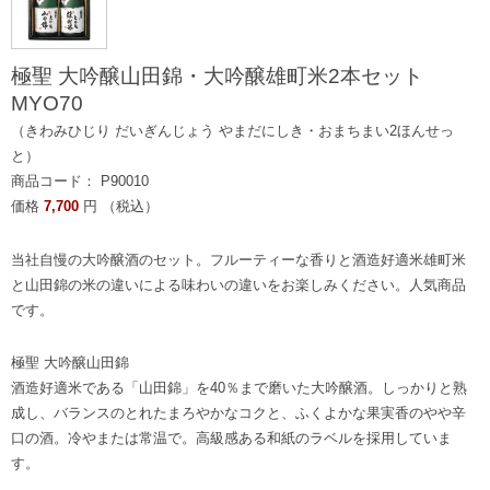
極聖 大吟醸山田錦・大吟醸雄町米2本セット
MYO70
（きわみひじり だいぎんじょう やまだにしき・おまちまい2ほんせっ
と）
商品コード： P90010
価格
7,700
円 （税込）
当社自慢の大吟醸酒のセット。フルーティーな香りと酒造好適米雄町米
と山田錦の米の違いによる味わいの違いをお楽しみください。人気商品
です。
極聖 大吟醸山田錦
酒造好適米である「山田錦」を40％まで磨いた大吟醸酒。しっかりと熟
成し、バランスのとれたまろやかなコクと、ふくよかな果実香のやや辛
口の酒。冷やまたは常温で。高級感ある和紙のラベルを採用していま
す。