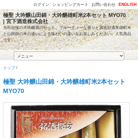
ログイン
ショッピングカート
お問い合わせ
ENGLISH
極聖 大吟醸山田錦・大吟醸雄町米2本セット MYO70
| 宮下酒造株式会社
当社自慢の大吟醸酒のセット。フルーティーな香りと酒造好適米雄町米
と山田錦の米の違いによる味わいの違いをお楽しみください。人気商品
です。
トップ
/
極聖 大吟醸山田錦・大吟醸雄町米2本セット
MYO70