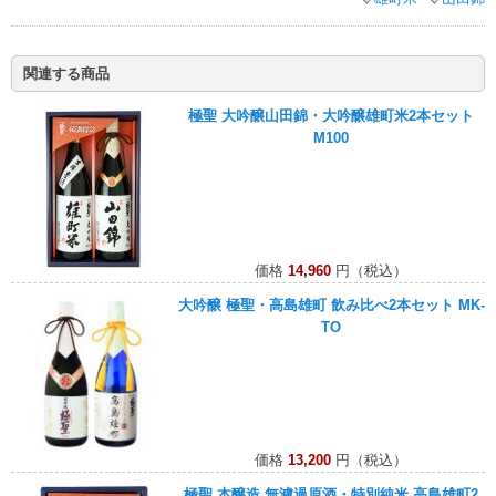
関連する商品
極聖 大吟醸山田錦・大吟醸雄町米2本セット
M100
価格
14,960
円（税込）
大吟醸 極聖・高島雄町 飲み比べ2本セット MK-
TO
価格
13,200
円（税込）
極聖 本醸造 無濾過原酒・特別純米 高島雄町2