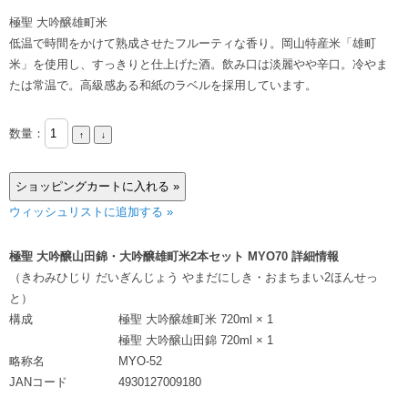
極聖 大吟醸雄町米
低温で時間をかけて熟成させたフルーティな香り。岡山特産米「雄町
米」を使用し、すっきりと仕上げた酒。飲み口は淡麗やや辛口。冷やま
たは常温で。高級感ある和紙のラベルを採用しています。
数量：
ウィッシュリストに追加する »
極聖 大吟醸山田錦・大吟醸雄町米2本セット MYO70 詳細情報
（きわみひじり だいぎんじょう やまだにしき・おまちまい2ほんせっ
と）
構成
極聖 大吟醸雄町米 720ml × 1
極聖 大吟醸山田錦 720ml × 1
略称名
MYO-52
JANコード
4930127009180