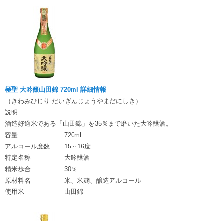
極聖 大吟醸山田錦 720ml 詳細情報
（きわみひじり だいぎんじょうやまだにしき）
説明
酒造好適米である「山田錦」を35％まで磨いた大吟醸酒。
容量
720ml
アルコール度数
15～16度
特定名称
大吟醸酒
精米歩合
30％
原材料名
米、米麹、醸造アルコール
使用米
山田錦