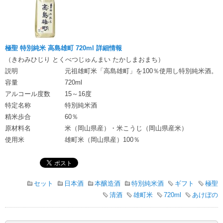
極聖 特別純米 高島雄町 720ml 詳細情報
（きわみひじり とくべつじゅんまい たかしまおまち）
説明
元祖雄町米「高島雄町」を100％使用し特別純米酒。
容量
720ml
アルコール度数
15～16度
特定名称
特別純米酒
精米歩合
60％
原材料名
米（岡山県産）・米こうじ（岡山県産米）
使用米
雄町米（岡山県産）100％
セット
日本酒
本醸造酒
特別純米酒
ギフト
極聖
清酒
雄町米
720ml
あけぼの