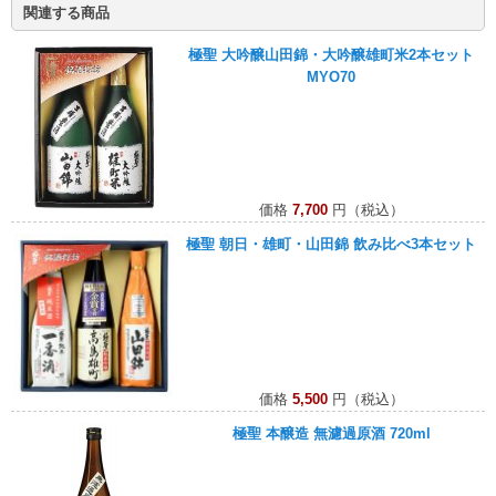
関連する商品
極聖 大吟醸山田錦・大吟醸雄町米2本セット
MYO70
価格
7,700
円（税込）
極聖 朝日・雄町・山田錦 飲み比べ3本セット
価格
5,500
円（税込）
極聖 本醸造 無濾過原酒 720ml