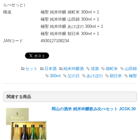
らべせっと）
構成
極聖 純米吟醸 雄町米 300ml × 1
極聖 純米吟醸 山田錦 300ml × 1
極聖 純米吟醸 あけぼの 300ml × 1
極聖 純米吟醸 朝日米 300ml × 1
JANコード
4930127108234
セット
日本酒
純米吟醸酒
清酒
雄町米
山田錦
300ml
父の日
あけぼの
朝日米
極聖
関連する商品
岡山の酒米 純米吟醸飲み比べセット JGSK-30