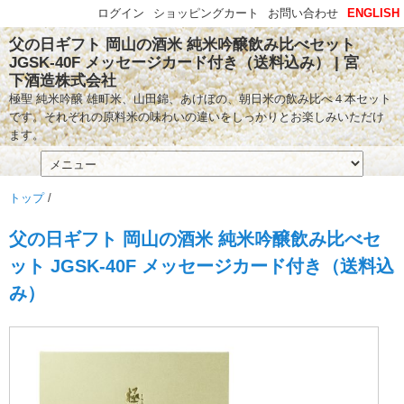
ログイン
ショッピングカート
お問い合わせ
ENGLISH
父の日ギフト 岡山の酒米 純米吟醸飲み比べセット
JGSK-40F メッセージカード付き（送料込み） | 宮
下酒造株式会社
極聖 純米吟醸 雄町米、山田錦、あけぼの、朝日米の飲み比べ４本セット
です。それぞれの原料米の味わいの違いをしっかりとお楽しみいただけ
ます。
トップ
/
父の日ギフト 岡山の酒米 純米吟醸飲み比べセ
ット JGSK-40F メッセージカード付き（送料込
み）