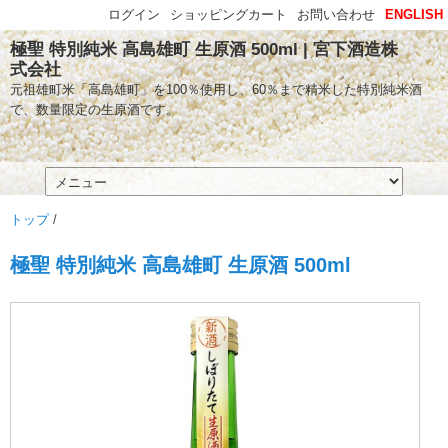
ログイン
ショッピングカート
お問い合わせ
ENGLISH
極聖 特別純米 高島雄町 生原酒 500ml | 宮下酒造株
式会社
元祖雄町米「高島雄町」を100％使用し、60％まで精米した特別純米酒
で、数量限定の生原酒です。
トップ
/
極聖 特別純米 高島雄町 生原酒 500ml