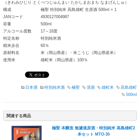
（きわみひじり とくべつじゅんまい たかしまおまち なまげんしゅ）
構成
極聖 特別純米 高島雄町 生原酒 500ml × 1
JANコード
4930127004987
容量
500ml
アルコール度数
17～18度
特定名称
特別純米酒
精米歩合
60％
原材料名
米（岡山県産）・米こうじ（岡山県産米）
使用米
雄町米（岡山県産）100％
日本酒
特別純米酒
極聖
清酒
雄町米
高島雄町
500ml
関連する商品
極聖 本醸造 無濾過原酒・特別純米 高島雄町2
本セット MTO-30