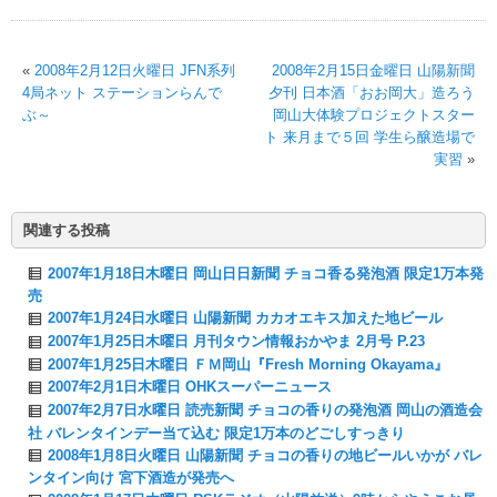
«
2008年2月12日火曜日 JFN系列
2008年2月15日金曜日 山陽新聞
4局ネット ステーションらんで
夕刊 日本酒「おお岡大」造ろう
ぶ～
岡山大体験プロジェクトスター
ト 来月まで５回 学生ら醸造場で
実習
»
関連する投稿
2007年1月18日木曜日 岡山日日新聞 チョコ香る発泡酒 限定1万本発
売
2007年1月24日水曜日 山陽新聞 カカオエキス加えた地ビール
2007年1月25日木曜日 月刊タウン情報おかやま 2月号 P.23
2007年1月25日木曜日 ＦＭ岡山『Fresh Morning Okayama』
2007年2月1日木曜日 OHKスーパーニュース
2007年2月7日水曜日 読売新聞 チョコの香りの発泡酒 岡山の酒造会
社 バレンタインデー当て込む 限定1万本のどごしすっきり
2008年1月8日火曜日 山陽新聞 チョコの香りの地ビールいかが バレ
ンタイン向け 宮下酒造が発売へ