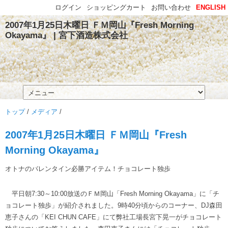
ログイン
ショッピングカート
お問い合わせ
ENGLISH
2007年1月25日木曜日 ＦＭ岡山『Fresh Morning
Okayama』 | 宮下酒造株式会社
トップ
/
メディア
/
2007年1月25日木曜日 ＦＭ岡山『Fresh
Morning Okayama』
オトナのバレンタイン必勝アイテム！チョコレート独歩
平日朝7:30～10:00放送のＦＭ岡山「Fresh Morning Okayama」に「チ
ョコレート独歩」が紹介されました。9時40分頃からのコーナー、DJ森田
恵子さんの「KEI CHUN CAFE」にて弊社工場長宮下晃一がチョコレート