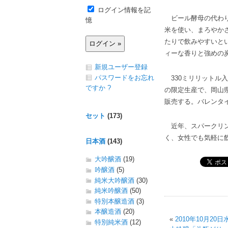
ログイン情報を記
ビール酵母の代わり
憶
米を使い、まろやか
たりで飲みやすいと
ィーな香りと強めの
新規ユーザー登録
パスワードをお忘れ
330ミリリットル入
ですか ?
の限定生産で、岡山
販売する。バレンタ
セット
(173)
近年、スパークリン
く、女性でも気軽に
日本酒
(143)
大吟醸酒
(19)
吟醸酒
(5)
純米大吟醸酒
(30)
純米吟醸酒
(50)
特別本醸造酒
(3)
本醸造酒
(20)
«
2010年10月2
特別純米酒
(12)