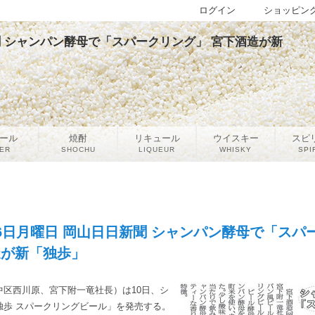
ログイン
ショッピン
日新聞 シャンパン酵母で「スパークリング」 宮下酒造が新
ール
焼酎
リキュール
ウイスキー
スピ
ER
SHOCHU
LIQUEUR
WHISKY
SPI
月06日月曜日 岡山日日新聞 シャンパン酵母で「スパ
造が新「独歩」
区西川原、宮下附一竜社長）は10日、シ
独歩 スパークリングビール」を発売する。