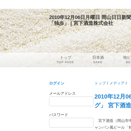
2010年12月06日月曜日 岡山日
「独歩」 | 宮下酒造株式会社
トップ
日本酒
地ビ
TOP PAGE
SAKE
BE
ログイン
トップ
/
メディア
/
メールアドレス
2010年12
グ」 宮下酒
パスワード
宮下酒造（岡山市中
ャンパン風ビール「