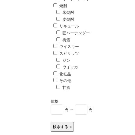
焼酎
米焼酎
麦焼酎
リキュール
匠バーテンダー
梅酒
ウイスキー
スピリッツ
ジン
ウォッカ
化粧品
その他
甘酒
価格
円 ～
円