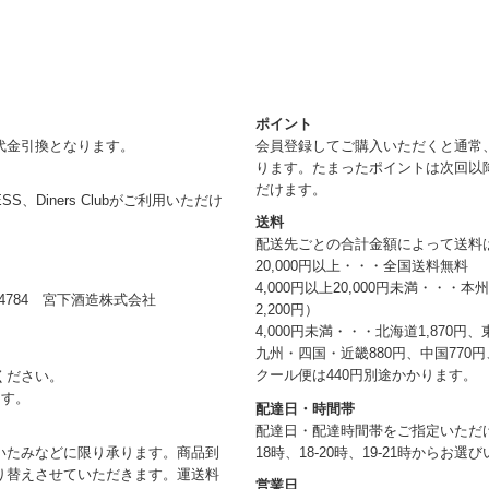
ポイント
代金引換となります。
会員登録してご購入いただくと通常
ります。たまったポイントは次回以
だけます。
RESS、Diners Clubがご利用いただけ
送料
配送先ごとの合計金額によって送料
20,000円以上・・・全国送料無料
4,000円以上20,000円未満・・・
784 宮下酒造株式会社
2,200円）
4,000円未満・・・北海道1,870円、
九州・四国・近畿880円、中国770円、
クール便は440円別途かかります。
ください。
ます。
配達日・時間帯
配達日・配達時間帯をご指定いただけま
18時、18-20時、19-21時からお
いたみなどに限り承ります。商品到
り替えさせていただきます。運送料
営業日