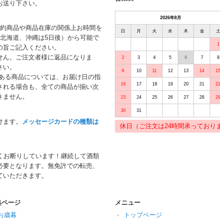
お送り下さい。
2026年8月
予約商品や商品在庫の関係上お時間を
日
月
火
水
木
金
北海道、沖縄は5日後）から可能で
1
の旨ご記入ください。
せん。ご注文者様に返品になりま
2
3
4
5
6
7
8
さい。
9
10
11
12
13
14
1
がある商品については、お届け日の指
16
17
18
19
20
21
2
される場合も、全ての商品が揃い次
きません。
23
24
25
26
27
28
2
30
31
けます。
メッセージカードの種類は
休日（ご注文は24時間承っており
くお断りしています！継続して酒類
必要となります。無免許での転売、
ていただきます。
集ページ
メニュー
お歳暮
トップページ