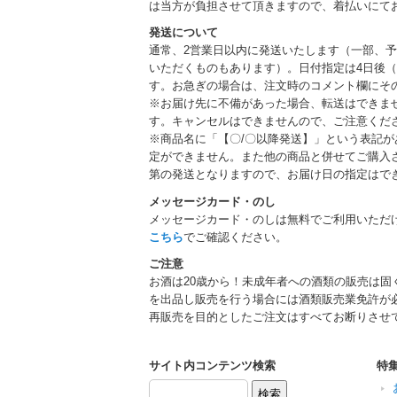
は当方が負担させて頂きますので、着払いにて
発送について
通常、2営業日以内に発送いたします（一部、
いただくものもあります）。日付指定は4日後（
す。お急ぎの場合は、注文時のコメント欄にそ
※お届け先に不備があった場合、転送はできま
す。キャンセルはできませんので、ご注意くだ
※商品名に「【〇/〇以降発送】」という表記
定ができません。また他の商品と併せてご購入
第の発送となりますので、お届け日の指定はで
メッセージカード・のし
メッセージカード・のしは無料でご利用いただ
こちら
でご確認ください。
ご注意
お酒は20歳から！未成年者への酒類の販売は固
を出品し販売を行う場合には酒類販売業免許が
再販売を目的としたご注文はすべてお断りさせ
サイト内コンテンツ検索
特