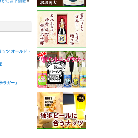
うから宮下酒造
»
リッツ オールド・
売
町米ラガー」