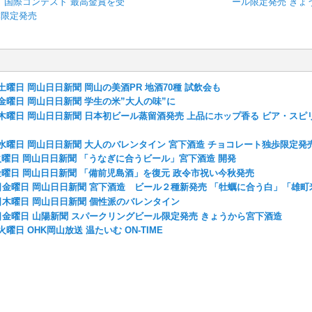
 国際コンテスト 最高金賞を受
ール限定発売 きょ
本限定発売
5日土曜日 岡山日日新聞 岡山の美酒PR 地酒70種 試飲会も
8日金曜日 岡山日日新聞 学生の米”大人の味”に
4日木曜日 岡山日日新聞 日本初ビール蒸留酒発売 上品にホップ香る ビア・スピ
3日水曜日 岡山日日新聞 大人のバレンタイン 宮下酒造 チョコレート独歩限定発
日火曜日 岡山日日新聞 「うなぎに合うビール」宮下酒造 開発
日金曜日 岡山日日新聞 「備前児島酒」を復元 政令市祝い今秋発売
月06日金曜日 岡山日日新聞 宮下酒造 ビール２種新発売 「牡蠣に合う白」「雄
04日木曜日 岡山日日新聞 個性派のバレンタイン
10日金曜日 山陽新聞 スパークリングビール限定発売 きょうから宮下酒造
日火曜日 OHK岡山放送 温たいむ ON-TIME