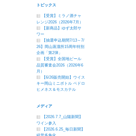
トピックス
【受賞】ミラノ酒チャ
レンジ2026（2026年7月）
【新商品】ゆず太郎サ
ワー
【抽選申込期間7/13～7/
26】岡山蒸溜所15周年特別
企画「第2弾」
【受賞】全国地ビール
品質審査会2026（2026年6
月）
【6/26販売開始】ウイス
キー岡山ミニボトル ペドロ
ヒメネス＆モスカテル
メディア
【2026.7.7_山陽新聞】
ワイン参入
【2026.6.25_毎日新聞】
経営多角化