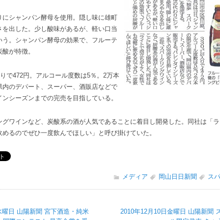
にシャンパン酵母を使用。隠し味に雄町
さを出した。少し酸味があるが、軽い口当
いう。シャンパン酵母の効果で、フルーテ
炭酸が特徴。
りで472円。アルコール度数は5％。2万本
県内のデパート、スーパー、酒販店などで
インシーズンまでの完売を目指している。
グワインなど、炭酸系の酒が人気であることに着目し開発した。同社は「ラ
飲めるのでぜひ一度飲んでほしい」と呼び掛けていた。
メディア
岡山日日新聞
ス
0日水曜日 山陽新聞 宮下酒造・純米
2010年12月10日金曜日 山陽新聞