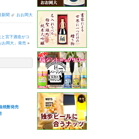
日新聞
おお岡大
岡大と宮下酒造がコ
おお岡大」発売
»
本格焼酎発売
売