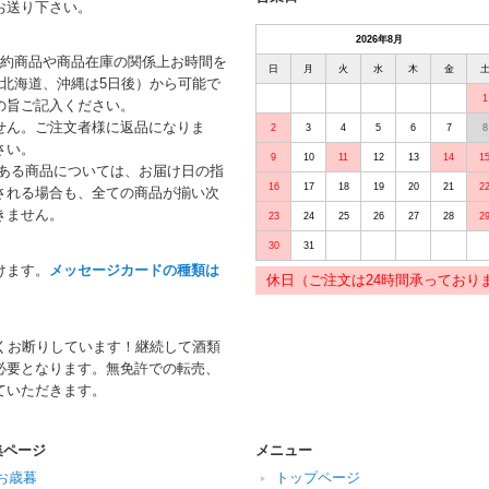
お送り下さい。
2026年8月
予約商品や商品在庫の関係上お時間を
日
月
火
水
木
金
北海道、沖縄は5日後）から可能で
1
の旨ご記入ください。
せん。ご注文者様に返品になりま
2
3
4
5
6
7
8
さい。
9
10
11
12
13
14
1
がある商品については、お届け日の指
16
17
18
19
20
21
2
される場合も、全ての商品が揃い次
きません。
23
24
25
26
27
28
2
30
31
けます。
メッセージカードの種類は
休日（ご注文は24時間承っており
くお断りしています！継続して酒類
必要となります。無免許での転売、
ていただきます。
集ページ
メニュー
お歳暮
トップページ