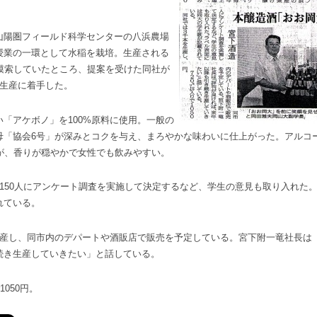
陽圏フィールド科学センターの八浜農場
授業の一環として水稲を栽培。生産される
を模索していたところ、提案を受けた同社が
の生産に着手した。
「アケボノ」を100%原料に使用。一般の
母「協会6号」が深みとコクを与え、まろやかな味わいに仕上がった。アルコ
だが、香りが穏やかで女性でも飲みやすい。
150人にアンケート調査を実施して決定するなど、学生の意見も取り入れた
れている。
産し、同市内のデパートや酒販店で販売を予定している。宮下附一竜社長は
続き生産していきたい」と話している。
050円。