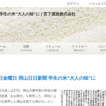
ログイン
ショッピン
 学生の米”大人の味”に | 宮下酒造株式会社
ール
焼酎
リキュール
ウイスキー
スピ
ER
SHOCHU
LIQUEUR
WHISKY
SPI
28日金曜日 岡山日日新聞 学生の米”大人の味”に
川原）は27日、岡山大農学部の学生が栽
醸造酒「おお岡大」を発売した。同社によ
米を使用した酒は全国でも例がないとい