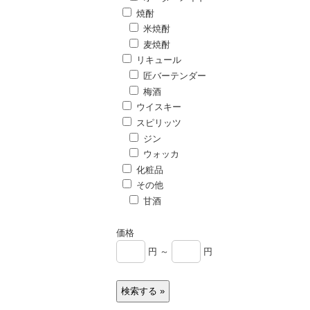
焼酎
米焼酎
麦焼酎
リキュール
匠バーテンダー
梅酒
ウイスキー
スピリッツ
ジン
ウォッカ
化粧品
その他
甘酒
価格
円 ～
円