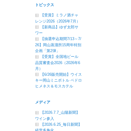
トピックス
【受賞】ミラノ酒チャ
レンジ2026（2026年7月）
【新商品】ゆず太郎サ
ワー
【抽選申込期間7/13～7/
26】岡山蒸溜所15周年特別
企画「第2弾」
【受賞】全国地ビール
品質審査会2026（2026年6
月）
【6/26販売開始】ウイス
キー岡山ミニボトル ペドロ
ヒメネス＆モスカテル
メディア
【2026.7.7_山陽新聞】
ワイン参入
【2026.6.25_毎日新聞】
経営多角化