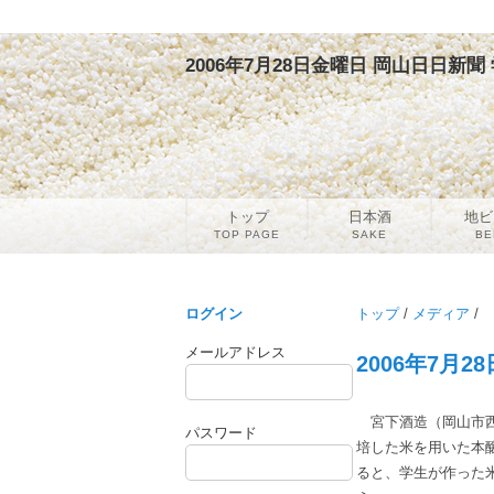
2006年7月28日金曜日 岡山日日新聞
トップ
日本酒
地ビ
TOP PAGE
SAKE
BE
ログイン
トップ
/
メディア
/
メールアドレス
2006年7月
宮下酒造（岡山市西
パスワード
培した米を用いた本
ると、学生が作った