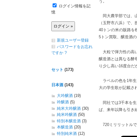
う。
ログイン情報を記
憶
同大農学部では、山
（玉野市八浜）で、
40トンの米の販路
5トン買取、醸造酒
新規ユーザー登録
パスワードをお忘れ
大粒で弾力性の高い
ですか ?
醸造酒とは異なる酵
り少し高い16度台
セット
(173)
ラベルの色を1年生
日本酒
(143)
大の学生歌が記載さ
大吟醸酒
(19)
吟醸酒
(5)
同社では3千本を生
純米大吟醸酒
(30)
ば、来年以降も引き
純米吟醸酒
(50)
特別本醸造酒
(3)
720ミリリットルで1
本醸造酒
(20)
特別純米酒
(12)