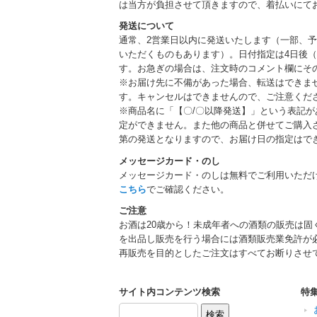
は当方が負担させて頂きますので、着払いにて
発送について
通常、2営業日以内に発送いたします（一部、
いただくものもあります）。日付指定は4日後（
す。お急ぎの場合は、注文時のコメント欄にそ
※お届け先に不備があった場合、転送はできま
す。キャンセルはできませんので、ご注意くだ
※商品名に「【〇/〇以降発送】」という表記
定ができません。また他の商品と併せてご購入
第の発送となりますので、お届け日の指定はで
メッセージカード・のし
メッセージカード・のしは無料でご利用いただ
こちら
でご確認ください。
ご注意
お酒は20歳から！未成年者への酒類の販売は固
を出品し販売を行う場合には酒類販売業免許が
再販売を目的としたご注文はすべてお断りさせ
サイト内コンテンツ検索
特