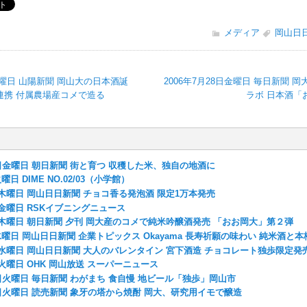
メディア
岡山日
日金曜日 山陽新聞 岡山大の日本酒誕
2006年7月28日金曜日 毎日新聞 
連携 付属農場産コメで造る
ラボ 日本酒「
29日金曜日 朝日新聞 街と育つ 収穫した米、独自の地酒に
曜日 DIME NO.02/03（小学館）
8日木曜日 岡山日日新聞 チョコ香る発泡酒 限定1万本発売
7日金曜日 RSKイブニングニュース
1日木曜日 朝日新聞 夕刊 岡大産のコメで純米吟醸酒発売 「おお岡大」第２弾
日水曜日 岡山日日新聞 企業トピックス Okayama 長寿祈願の味わい 純米酒と
3日水曜日 岡山日日新聞 大人のバレンタイン 宮下酒造 チョコレート独歩限定発
6日火曜日 OHK 岡山放送 スーパーニュース
08日火曜日 毎日新聞 わがまち 食自慢 地ビール「独歩」岡山市
21日火曜日 読売新聞 象牙の塔から焼酎 岡大、研究用イモで醸造