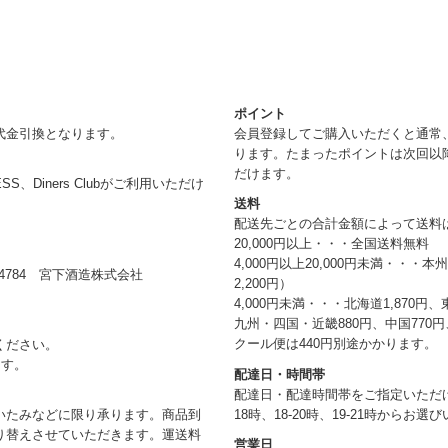
ポイント
代金引換となります。
会員登録してご購入いただくと通常
ります。たまったポイントは次回以
だけます。
RESS、Diners Clubがご利用いただけ
送料
配送先ごとの合計金額によって送料
20,000円以上・・・全国送料無料
4,000円以上20,000円未満・・・
784 宮下酒造株式会社
2,200円）
4,000円未満・・・北海道1,870円、
九州・四国・近畿880円、中国770円、
クール便は440円別途かかります。
ください。
ます。
配達日・時間帯
配達日・配達時間帯をご指定いただけま
18時、18-20時、19-21時からお
いたみなどに限り承ります。商品到
り替えさせていただきます。運送料
営業日