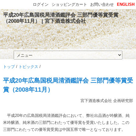
ログイン
ショッピングカート
お問い合わせ
ENGLISH
平成20年広島国税局清酒鑑評会 三部門優等賞受賞
（2008年11月） | 宮下酒造株式会社
トップ
/
トピックス
/
平成20年広島国税局清酒鑑評会 三部門優等賞受
賞（2008年11月）
宮下酒造株式会社 企画研究部
平成20年の広島国税局清酒鑑評会において、弊社出品酒が吟醸酒、純
米吟醸酒、純米酒の三部門にわたって優等賞を受賞いたしました。この
三部門にわたっての優等賞受賞は中国五県で唯一となっております。