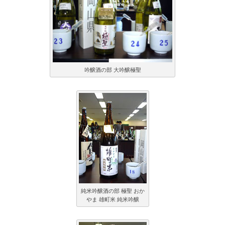
吟醸酒の部 大吟醸極聖
純米吟醸酒の部 極聖 おか
やま 雄町米 純米吟醸