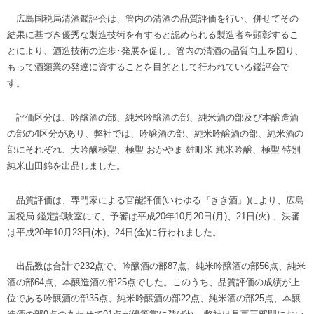
広島国税局清酒鑑評会は、管内の清酒の品質評価を行い、併せてその
結果に基づき優秀な製造技術を有すると認められる製造者を顕彰するこ
とにより、酒造技術の進歩･発展を促し、管内の清酒の品質向上を図り、
もって酒類業の発達に資することを目的として行われている鑑評会で
す。
評価区分は、吟醸酒の部、純米吟醸酒の部、純米酒の部及び本醸造酒
の部の4区分があり、弊社では、吟醸酒の部、純米吟醸酒の部、純米酒の
部にそれぞれ、大吟醸極聖、極聖 おかやま 雄町米 純米吟醸、極聖 特別
純米山田錦を出品しました。
品質評価は、専門家による官能評価(いわゆる『きき酒』)により、広島
国税局 鑑定試験室にて、予審は平成20年10月20日(月)、21日(火) 、決審
は平成20年10月23日(木)、24日(金)に行われました。
出品数は合計で232点で、吟醸酒の部87点、純米吟醸酒の部56点、純米
酒の部64点、本醸造酒の部25点でした。このうち、品質評価の成績が上
位である吟醸酒の部35点、純米吟醸酒の部22点、純米酒の部25点、本醸