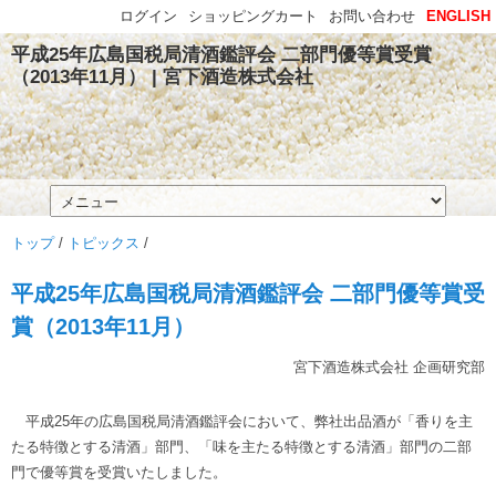
ログイン
ショッピングカート
お問い合わせ
ENGLISH
平成25年広島国税局清酒鑑評会 二部門優等賞受賞
（2013年11月） | 宮下酒造株式会社
トップ
/
トピックス
/
平成25年広島国税局清酒鑑評会 二部門優等賞受
賞（2013年11月）
宮下酒造株式会社 企画研究部
平成25年の広島国税局清酒鑑評会において、弊社出品酒が「香りを主
たる特徴とする清酒」部門、「味を主たる特徴とする清酒」部門の二部
門で優等賞を受賞いたしました。