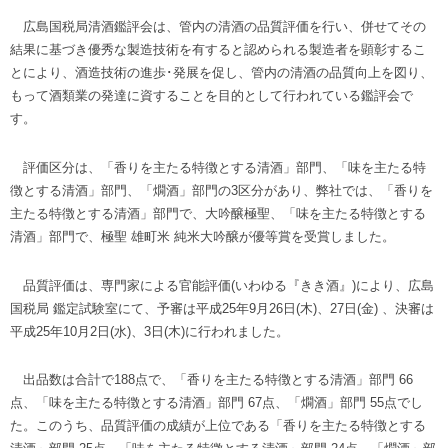
広島国税局清酒鑑評会は、管内の清酒の品質評価を行い、併せてその
結果に基づき優秀な製造技術を有すると認められる製造者を顕彰するこ
とにより、酒造技術の進歩･発展を促し、管内の清酒の品質向上を図り、
もって酒類業の発達に資することを目的として行われている鑑評会で
す。
評価区分は、「香りを主たる特徴とする清酒」部門、「味を主たる特
徴とする清酒」部門、「燗酒」部門の3区分があり、弊社では、「香りを
主たる特徴とする清酒」部門で、大吟醸極聖、「味を主たる特徴とする
清酒」部門で、極聖 雄町米 純米大吟醸が優等賞を受賞しました。
品質評価は、専門家による官能評価(いわゆる『きき酒』)により、広島
国税局 鑑定試験室にて、予審は平成25年9月26日(木)、27日(金) 、決審は
平成25年10月2日(水)、3日(木)に行われました。
出品数は合計で188点で、「香りを主たる特徴とする清酒」部門 66
点、「味を主たる特徴とする清酒」部門 67点、「燗酒」部門 55点でし
た。このうち、品質評価の成績が上位である「香りを主たる特徴とする