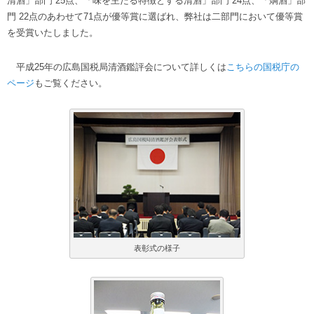
清酒」部門 25点、「味を主たる特徴とする清酒」部門 24点、「燗酒」部
門 22点のあわせて71点が優等賞に選ばれ、弊社は二部門において優等賞
を受賞いたしました。
平成25年の広島国税局清酒鑑評会について詳しくは
こちらの国税庁の
ページ
もご覧ください。
表彰式の様子