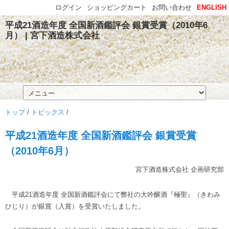
ログイン
ショッピングカート
お問い合わせ
ENGLISH
平成21酒造年度 全国新酒鑑評会 銀賞受賞（2010年6
月） | 宮下酒造株式会社
トップ
/
トピックス
/
平成21酒造年度 全国新酒鑑評会 銀賞受賞
（2010年6月）
宮下酒造株式会社 企画研究部
平成21酒造年度 全国新酒鑑評会にて弊社の大吟醸酒『極聖』（きわみ
ひじり）が銀賞（入賞）を受賞いたしました。