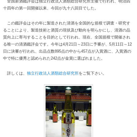
全国新酒鑑評会は独立行政法人酒類総合研究所主催で行われ、明治四
十四年の第一回開催以来、今回が九十八回目でした。
この鑑評会はその年に製造された清酒を全国的な規模で調査・研究す
ることにより、製造技術と酒質の現状及び動向を明らかにし、清酒の品
質向上に寄与することを目的として行われ、現在、全国規模で開催され
る唯一の清酒鑑評会です。今年は4月21日～23日に予審が、5月11日～12
日に決審が行われ、出品点数895点の中から457点が入賞酒に、入賞酒の
中で特に優秀と認められた242点が金賞に選ばれました。
詳しくは、
独立行政法人酒類総合研究所
をご覧下さい。