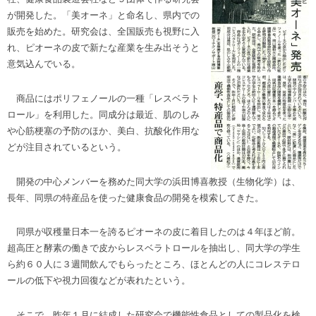
が開発した。「美オーネ」と命名し、県内での
販売を始めた。研究会は、全国販売も視野に入
れ、ピオーネの皮で新たな産業を生み出そうと
意気込んでいる。
商品にはポリフェノールの一種「レスベラト
ロール」を利用した。同成分は最近、肌のしみ
や心筋梗塞の予防のほか、美白、抗酸化作用な
どが注目されているという。
開発の中心メンバーを務めた同大学の浜田博喜教授（生物化学）は、
長年、同県の特産品を使った健康食品の開発を模索してきた。
同県が収穫量日本一を誇るピオーネの皮に着目したのは４年ほど前。
超高圧と酵素の働きで皮からレスベラトロールを抽出し、同大学の学生
ら約６０人に３週間飲んでもらったところ、ほとんどの人にコレステロ
ールの低下や視力回復などが表れたという。
そこで、昨年１月に結成した研究会で機能性食品としての製品化を検