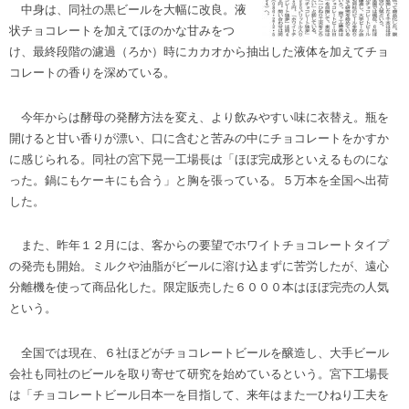
中身は、同社の黒ビールを大幅に改良。液
状チョコレートを加えてほのかな甘みをつ
け、最終段階の濾過（ろか）時にカカオから抽出した液体を加えてチョ
コレートの香りを深めている。
今年からは酵母の発酵方法を変え、より飲みやすい味に衣替え。瓶を
開けると甘い香りが漂い、口に含むと苦みの中にチョコレートをかすか
に感じられる。同社の宮下晃一工場長は「ほぼ完成形といえるものにな
った。鍋にもケーキにも合う」と胸を張っている。５万本を全国へ出荷
した。
また、昨年１２月には、客からの要望でホワイトチョコレートタイプ
の発売も開始。ミルクや油脂がビールに溶け込まずに苦労したが、遠心
分離機を使って商品化した。限定販売した６０００本はほぼ完売の人気
という。
全国では現在、６社ほどがチョコレートビールを醸造し、大手ビール
会社も同社のビールを取り寄せて研究を始めているという。宮下工場長
は「チョコレートビール日本一を目指して、来年はまた一ひねり工夫を