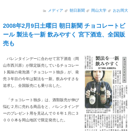
メディア
朝日新聞
岡山大学
おお岡大
2008年2月9日土曜日 朝日新聞 チョコレートビ
ール 製法を一新 飲みやすく 宮下酒造、全国販
売も
バレンタインデーに合わせて宮下酒造（岡
山市西川原）が限定販売しているチョコレー
ト風味の発泡酒「チョコレート独歩」が、発
売３年目の今年は製法を一新。飲みやすさを
追求し、全国販売にも乗り出した。
「チョコレート独歩」は、酒類販売が伸び
悩む２月に売れる商品をと、バレンタインデ
ーのプレゼント用を見込んで０６年１月に３
０００本を岡山地区で限定発売した。