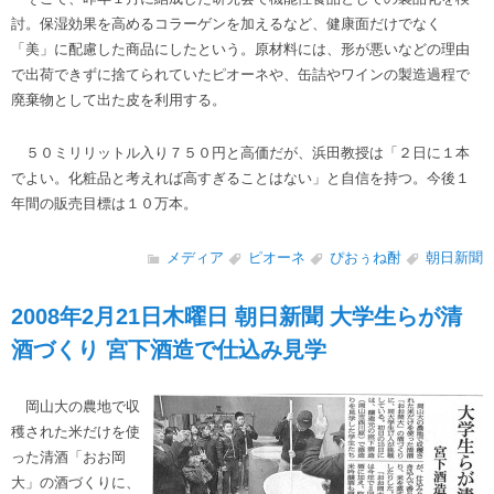
討。保湿効果を高めるコラーゲンを加えるなど、健康面だけでなく
「美」に配慮した商品にしたという。原材料には、形が悪いなどの理由
で出荷できずに捨てられていたピオーネや、缶詰やワインの製造過程で
廃棄物として出た皮を利用する。
５０ミリリットル入り７５０円と高価だが、浜田教授は「２日に１本
でよい。化粧品と考えれば高すぎることはない」と自信を持つ。今後１
年間の販売目標は１０万本。
メディア
ピオーネ
ぴおぅね酎
朝日新聞
2008年2月21日木曜日 朝日新聞 大学生らが清
酒づくり 宮下酒造で仕込み見学
岡山大の農地で収
穫された米だけを使
った清酒「おお岡
大」の酒づくりに、