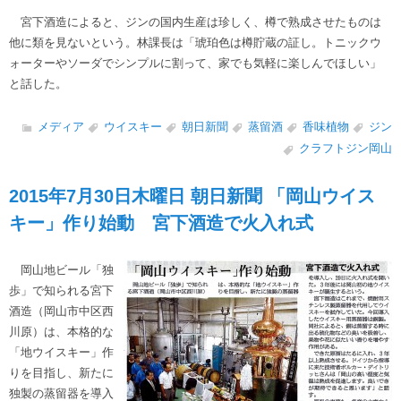
宮下酒造によると、ジンの国内生産は珍しく、樽で熟成させたものは
他に類を見ないという。林課長は「琥珀色は樽貯蔵の証し。トニックウ
ォーターやソーダでシンプルに割って、家でも気軽に楽しんでほしい」
と話した。
メディア
ウイスキー
朝日新聞
蒸留酒
香味植物
ジン
クラフトジン岡山
2015年7月30日木曜日 朝日新聞 「岡山ウイス
キー」作り始動 宮下酒造で火入れ式
岡山地ビール「独
歩」で知られる宮下
酒造（岡山市中区西
川原）は、本格的な
「地ウイスキー」作
りを目指し、新たに
独製の蒸留器を導入