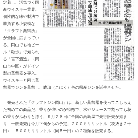
定着し、活気づく国
産ウイスキー業界。
個性的な味や製法で
勝負する小規模な
「クラフト蒸留所」
が全国に広まってい
る。岡山でも地ビー
ル「独歩」で知られ
る「宮下酒造」（岡
山市中区）がドイツ
製の蒸留器を導入。
ウイスキーと同じ蒸
留器でジンを蒸留し、琥珀（こはく）色の県産ジンを誕生させた。
発売された「クラフトジン岡山」は、新しい蒸留器を使ってこしらえ
た初めての商品だ。香りが強いのが特徴で、水やジュースで割っても花
の香りがふわりと漂う。９月２８日に全国の高島屋で先行販売が始ま
り、一般発売は今月下旬からの予定。２００ミリリットル（税抜き２千
円）、５００ミリリットル（同５千円）の２種類を販売する。