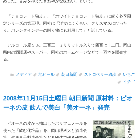
めした。甘みを抑えたさわやかな味わい、という。
「チョコレート独歩」、「ホワイトチョコレート独歩」に続く冬季限
定シリーズの第三弾。同社は「洋食によく合い、クリスマスにぴった
り。バレンタインデーの贈り物にも利用して」と話している。
アルコール度５％。三百三十ミリリットル入りで四百七十二円。岡山
県内の酒販店やスーパー、同社のホームページなどで一万本を販売す
る。
メディア
地ビール
朝日新聞
ストロベリー独歩
いちご
イチゴ
2008年11月15日土曜日 朝日新聞 原材料：ピオ
ーネの皮 飲んで美白「美オーネ」発売
ピオーネの皮から抽出したポリフェノールを
使った「飲む化粧品」を、岡山理科大と酒造会
社、健康食品製造会社など９団体で作る研究会