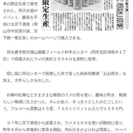
本の限定生産で発売
された。同大生協や
イベント、醸造を手
掛ける宮下酒造（岡
山市中区西川原、宮
下附一竜社長）のホームページで購入できる。
同大農学部付属山陽圏フィールド科学センター（同市北区津島中１丁
目）で収穫されたウメの実約２５０キロを原料に使用。
隠し味に同センターで収穫した米で造った純米吟醸酒「おお岡大」を
加え、大学らしさを出した。
白梅や紅梅などさまざまな種類のウメの実を使い、酸味が利き、梅酒
らしい梅酒に仕上がった。キレがあり、すっきりとしたのどごしとい
う。アルコール度数は１０度。７２０ミリリットル入りで１２６０円。
０７年に宮下酒造から提案され、ウメ３５キロを使い試験的に造り、
昨年６月から本格的に製造を開始。売れ行きがよければ増産し、スーパ