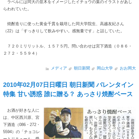
ラベルには同大の並木をイメージしたイチョウの葉のイラストがあし
らわれていた。
焼酎造りに使った黄金千貫を栽培した同大学院生、高越友紀さん
（22）は「すっきりして飲みやすい。感無量です」と話していた。
７２０ミリリットル、１５７５円。問い合わせは宮下酒造（０８６・
２７２・５５９４）
メディア
朝日新聞
岡山大学
おお岡大
2010年02月07日日曜日 朝日新聞 バレンタイン
特集 甘い誘惑 誰に贈る？ あっさり焼酎ベース
お酒が好きな人に
は、中区西川原、宮
下酒造（086・272・
5594）の「チョコレ
ートリキュール 愛