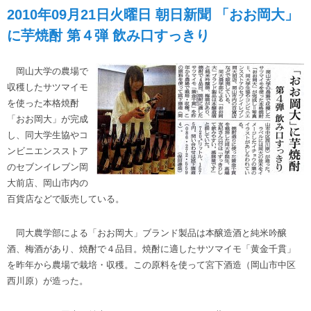
2010年09月21日火曜日 朝日新聞 「おお岡大」
に芋焼酎 第４弾 飲み口すっきり
岡山大学の農場で
収穫したサツマイモ
を使った本格焼酎
「おお岡大」が完成
し、同大学生協やコ
ンビニエンスストア
のセブンイレブン岡
大前店、岡山市内の
百貨店などで販売している。
同大農学部による「おお岡大」ブランド製品は本醸造酒と純米吟醸
酒、梅酒があり、焼酎で４品目。焼酎に適したサツマイモ「黄金千貫」
を昨年から農場で栽培・収穫。この原料を使って宮下酒造（岡山市中区
西川原）が造った。