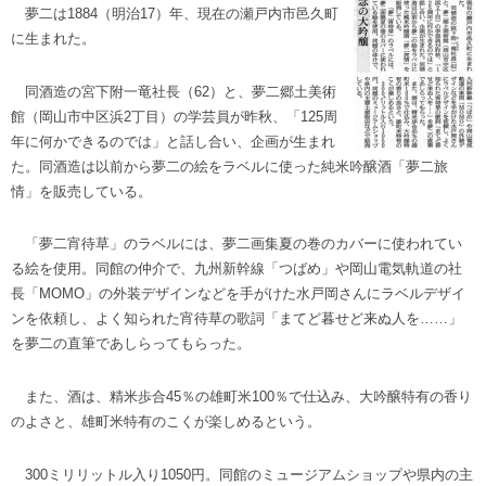
夢二は1884（明治17）年、現在の瀬戸内市邑久町
に生まれた。
同酒造の宮下附一竜社長（62）と、夢二郷土美術
館（岡山市中区浜2丁目）の学芸員が昨秋、「125周
年に何かできるのでは」と話し合い、企画が生まれ
た。同酒造は以前から夢二の絵をラベルに使った純米吟醸酒「夢二旅
情」を販売している。
「夢二宵待草」のラベルには、夢二画集夏の巻のカバーに使われてい
る絵を使用。同館の仲介で、九州新幹線「つばめ」や岡山電気軌道の社
長「MOMO」の外装デザインなどを手がけた水戸岡さんにラベルデザイ
ンを依頼し、よく知られた宵待草の歌詞「まてど暮せど来ぬ人を……」
を夢二の直筆であしらってもらった。
また、酒は、精米歩合45％の雄町米100％で仕込み、大吟醸特有の香り
のよさと、雄町米特有のこくが楽しめるという。
300ミリリットル入り1050円。同館のミュージアムショップや県内の主