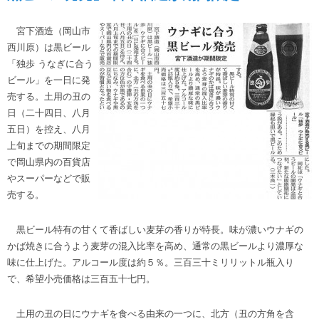
宮下酒造（岡山市
西川原）は黒ビール
「独歩 うなぎに合う
ビール」を一日に発
売する。土用の丑の
日（二十四日、八月
五日）を控え、八月
上旬までの期間限定
で岡山県内の百貨店
やスーパーなどで販
売する。
黒ビール特有の甘くて香ばしい麦芽の香りが特長。味が濃いウナギの
かば焼きに合うよう麦芽の混入比率を高め、通常の黒ビールより濃厚な
味に仕上げた。アルコール度は約５％。三百三十ミリリットル瓶入り
で、希望小売価格は三百五十七円。
土用の丑の日にウナギを食べる由来の一つに、北方（丑の方角を含