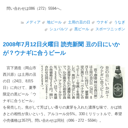
問い合わせは086（272）5594へ。
メディア
地ビール
土用の丑の日
ウナギ
うなぎ
シュバルツ
黒ビール
スポーツニッポン
2008年7月12日火曜日 読売新聞 丑の日にいか
が？ウナギに合うビール
宮下酒造（岡山市
西川原）は土用の丑
の日（24日、8月5
日）に向けて、夏季
限定の黒ビール「ウ
ナギに合うビール」
を発売した。焦がして芳ばしい香りの麦芽を入れた濃厚な味で、かば焼
きとの相性が良いという。アルコール分5%。330ミリリットルで、希望
小売価格は357円。問い合わせは同社（086・272・5594）。