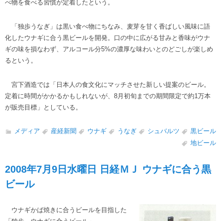
べ物を食べる習慣が定着したという。
「独歩うなぎ」は黒い食べ物にちなみ、麦芽を甘く香ばしい風味に語
化したウナギに合う黒ビールを開発。口の中に広がる甘みと香味がウナ
ギの味を損なわず、アルコール分5%の濃厚な味わいとのどごしが楽しめ
るという。
宮下酒造では「日本人の食文化にマッチさせた新しい提案のビール。
定着に時間がかかるかもしれないが、8月初旬までの期間限定で約1万本
が販売目標」としている。
メディア
産経新聞
ウナギ
うなぎ
シュバルツ
黒ビール
地ビール
2008年7月9日水曜日 日経ＭＪ ウナギに合う黒
ビール
ウナギかば焼きに合うビールを目指した