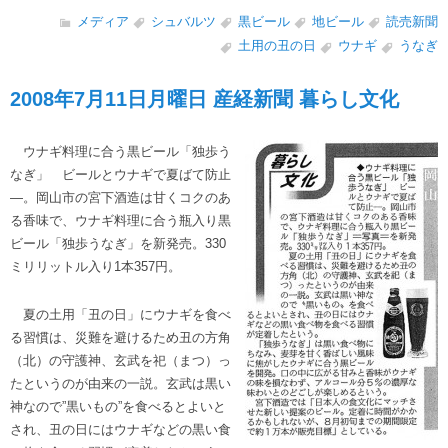
メディア
シュバルツ
黒ビール
地ビール
読売新聞
土用の丑の日
ウナギ
うなぎ
2008年7月11日月曜日 産経新聞 暮らし文化
ウナギ料理に合う黒ビール「独歩う
なぎ」 ビールとウナギで夏ばて防止
―。岡山市の宮下酒造は甘くコクのあ
る香味で、ウナギ料理に合う瓶入り黒
ビール「独歩うなぎ」を新発売。330
ミリリットル入り1本357円。
夏の土用「丑の日」にウナギを食べ
る習慣は、災難を避けるため丑の方角
（北）の守護神、玄武を祀（まつ）っ
たというのが由来の一説。玄武は黒い
神なので”黒いもの”を食べるとよいと
され、丑の日にはウナギなどの黒い食