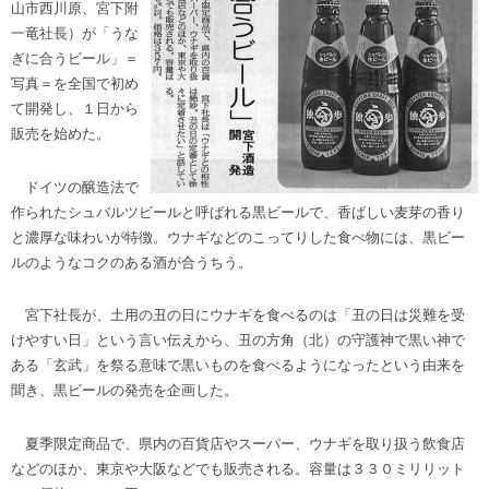
山市西川原、宮下附
一竜社長）が「うな
ぎに合うビール」＝
写真＝を全国で初め
て開発し、１日から
販売を始めた。
ドイツの醸造法で
作られたシュバルツビールと呼ばれる黒ビールで、香ばしい麦芽の香り
と濃厚な味わいが特徴。ウナギなどのこってりした食べ物には、黒ビー
ルのようなコクのある酒が合うちう。
宮下社長が、土用の丑の日にウナギを食べるのは「丑の日は災難を受
けやすい日」という言い伝えから、丑の方角（北）の守護神で黒い神で
ある「玄武」を祭る意味で黒いものを食べるようになったという由来を
聞き、黒ビールの発売を企画した。
夏季限定商品で、県内の百貨店やスーパー、ウナギを取り扱う飲食店
などのほか、東京や大阪などでも販売される。容量は３３０ミリリット