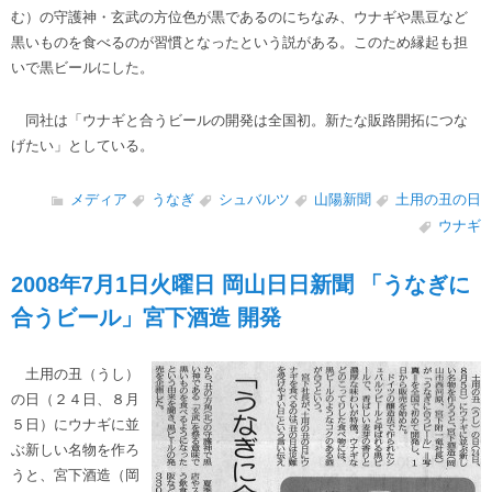
む）の守護神・玄武の方位色が黒であるのにちなみ、ウナギや黒豆など
黒いものを食べるのが習慣となったという説がある。このため縁起も担
いで黒ビールにした。
同社は「ウナギと合うビールの開発は全国初。新たな販路開拓につな
げたい」としている。
メディア
うなぎ
シュバルツ
山陽新聞
土用の丑の日
ウナギ
2008年7月1日火曜日 岡山日日新聞 「うなぎに
合うビール」宮下酒造 開発
土用の丑（うし）
の日（２４日、８月
５日）にウナギに並
ぶ新しい名物を作ろ
うと、宮下酒造（岡