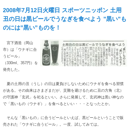
2008年7月12日火曜日 スポーツニッポン 土用
丑の日は黒ビールでうなぎを食べよう ”黒い”も
のには”黒い”ものを！
宮下酒造（岡山
市）は「ウナギに合
うビール」
（330ml、357円）を
発売した。
夏の土用の丑（うし）の日は夏負けしないためにウナギを食べる習慣
がある。その由来はさまざまだが、災難を避けるために丑の方角（北）
の守護神「玄武」を祀るといい。さらに発展して、玄武神は黒い神なの
で「黒いもの（ウナギ）」を食べるといい・・・となったとか。
そんな「黒いもの」に合うビールといえば、黒ビールということで販
売された「ウナギに合うビール」。一度、試してみては。