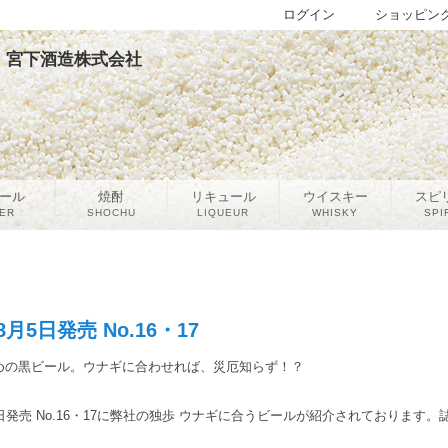
ログイン
ショッピン
17 | 宮下酒造株式会社
ール
焼酎
リキュール
ウイスキー
スピ
ER
SHOCHU
LIQUEUR
WHISKY
SPI
年8月5日発売 No.16・17
めの黒ビール。ウナギに合わせれば、災厄知らず！？
月5日発売 No.16・17に弊社の独歩 ウナギに合うビールが紹介されております