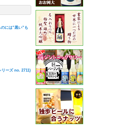
ものには”黒い”も
 no. 2711)