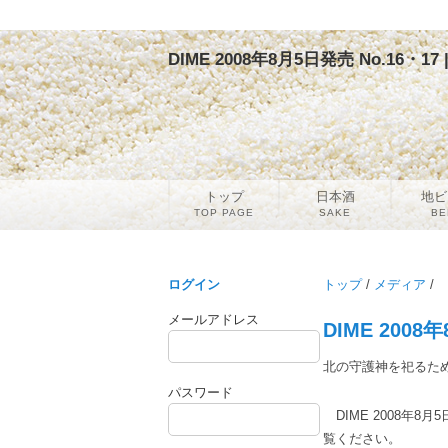
DIME 2008年8月5日発売 No.16・
トップ
日本酒
地ビ
TOP PAGE
SAKE
BE
ログイン
トップ
/
メディア
/
メールアドレス
DIME 2008
北の守護神を祀るた
パスワード
DIME 2008年8
覧ください。