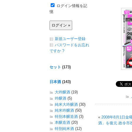
ログイン情報を記
憶
新規ユーザー登録
パスワードをお忘れ
ですか ?
セット
(173)
日本酒
(143)
大吟醸酒
(19)
吟醸酒
(5)
純米大吟醸酒
(30)
純米吟醸酒
(50)
特別本醸造酒
(3)
«
2008年8月1日
本醸造酒
(20)
酒」を復元 政令市
特別純米酒
(12)