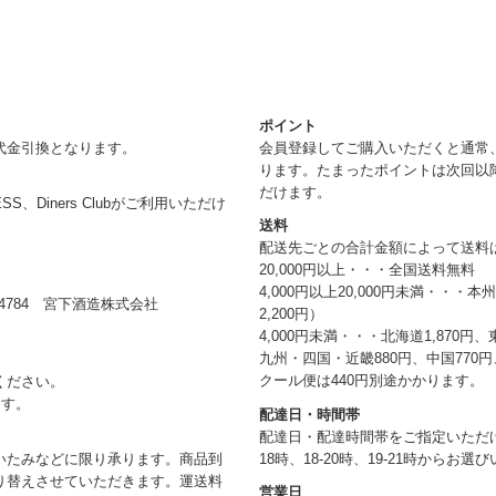
ポイント
代金引換となります。
会員登録してご購入いただくと通常
ります。たまったポイントは次回以
だけます。
RESS、Diners Clubがご利用いただけ
送料
配送先ごとの合計金額によって送料
20,000円以上・・・全国送料無料
4,000円以上20,000円未満・・・
784 宮下酒造株式会社
2,200円）
4,000円未満・・・北海道1,870円、
九州・四国・近畿880円、中国770円、
クール便は440円別途かかります。
ください。
ます。
配達日・時間帯
配達日・配達時間帯をご指定いただけま
18時、18-20時、19-21時からお
いたみなどに限り承ります。商品到
り替えさせていただきます。運送料
営業日