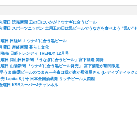
2日火曜日 読売新聞 丑の日にいかが？ウナギに合うビール
2日火曜日 スポーツニッポン 土用丑の日は黒ビールでうなぎを食べよう ”黒い”
日水曜日 日経ＭＪ ウナギに合う黒ビール
1日月曜日 産経新聞 暮らし文化
4日発売 日経トレンディ TRENDY 12月号
日火曜日 岡山日日新聞 「うなぎに合うビール」宮下酒造 開発
日火曜日 山陽新聞 「ウナギに合う黒ビール発売」 宮下酒造が期間限定
売 早うま!厳選ビールのつまみ―今夜は我が家が居酒屋さん (レディブティックシリーズ
発売 Lapita 8月号 日本全国酒蔵発 リッチビール大図鑑
6日金曜日 KSBスーパーJチャンネル