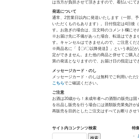
は当方が負担させて頂きますので、着払いにて
発送について
通常、2営業日以内に発送いたします（一部、
いただくものもあります）。日付指定は4日後（
す。お急ぎの場合は、注文時のコメント欄にそ
※お届け先に不備があった場合、転送はできま
す。キャンセルはできませんので、ご注意くだ
※商品名に「【〇/〇以降発送】」という表記
定ができません。また他の商品と併せてご購入
第の発送となりますので、お届け日の指定はで
メッセージカード・のし
メッセージカード・のしは無料でご利用いただ
こちら
でご確認ください。
ご注意
お酒は20歳から！未成年者への酒類の販売は固
を出品し販売を行う場合には酒類販売業免許が
再販売を目的としたご注文はすべてお断りさせ
サイト内コンテンツ検索
特