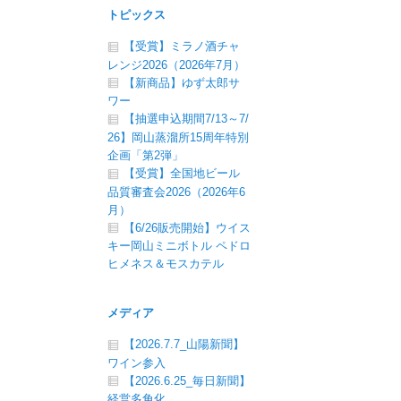
トピックス
【受賞】ミラノ酒チャ
レンジ2026（2026年7月）
【新商品】ゆず太郎サ
ワー
【抽選申込期間7/13～7/
26】岡山蒸溜所15周年特別
企画「第2弾」
【受賞】全国地ビール
品質審査会2026（2026年6
月）
【6/26販売開始】ウイス
キー岡山ミニボトル ペドロ
ヒメネス＆モスカテル
メディア
【2026.7.7_山陽新聞】
ワイン参入
【2026.6.25_毎日新聞】
経営多角化