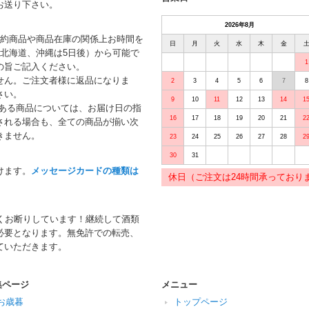
お送り下さい。
2026年8月
予約商品や商品在庫の関係上お時間を
日
月
火
水
木
金
北海道、沖縄は5日後）から可能で
1
の旨ご記入ください。
せん。ご注文者様に返品になりま
2
3
4
5
6
7
8
さい。
9
10
11
12
13
14
1
がある商品については、お届け日の指
16
17
18
19
20
21
2
される場合も、全ての商品が揃い次
きません。
23
24
25
26
27
28
2
30
31
けます。
メッセージカードの種類は
休日（ご注文は24時間承っており
くお断りしています！継続して酒類
必要となります。無免許での転売、
ていただきます。
集ページ
メニュー
お歳暮
トップページ