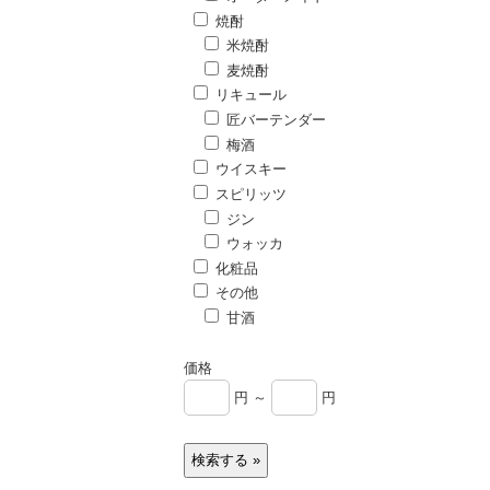
焼酎
米焼酎
麦焼酎
リキュール
匠バーテンダー
梅酒
ウイスキー
スピリッツ
ジン
ウォッカ
化粧品
その他
甘酒
価格
円 ～
円