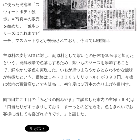
に使った発泡酒「ス
ウィートポテト独
歩」＝写真＝の販売
を始めた。「独歩シ
リーズはこれまでピ
ーチ、マスカットなどが発売されており、今回で10種類目。
主原料の麦芽90％に対し、副原料として紫いもの粉末を10％ほど加えた
という。発酵段階で色落ちするため、紫いものソースを添加すること
で、鮮やかな紫色を実現した。いもが持つまろやかさとさわやかな酸味
が特徴だという。価格は１本（３３０ミリリットル）が３９０円。今後
は都内の百貨店などでも販売し、初年度は３万本の売り上げを目指す。
同市田井２丁目の「みどりの館みやま」で試飲した市内の主婦（６４)は
「口当たりがすっきりしており、すーっとのどを通る。色もきれいでお
客様に出しても喜ばれそうです。」と話した。