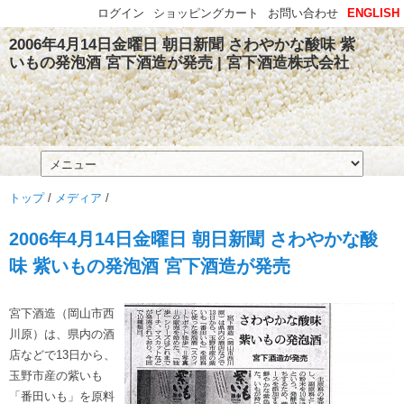
ログイン
ショッピングカート
お問い合わせ
ENGLISH
2006年4月14日金曜日 朝日新聞 さわやかな酸味 紫
いもの発泡酒 宮下酒造が発売 | 宮下酒造株式会社
トップ
/
メディア
/
2006年4月14日金曜日 朝日新聞 さわやかな酸
味 紫いもの発泡酒 宮下酒造が発売
宮下酒造（岡山市西
川原）は、県内の酒
店などで13日から、
玉野市産の紫いも
「番田いも」を原料