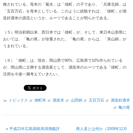
種されている。母本の「菊水」は「雄町」の子であり、「兵庫北錦」は
「五百万石」を母本としている。このように総観すれば、「雄町」が酒
造好適米の源流というか、ルーツであることが明らかである。
（５）明治初期以来、西日本では「雄町」が、そして、東日本山形県に
おいては、「亀の尾」が珍重された。「亀の尾」からは、「美山錦」が
うまれている。
（６）「雄町」は、現在、岡山県で90%、広島県で10%作られている
が、岡山県に立脚する酒造家として、酒造米のルーツである「雄町」の
活用を今後一層考えていきたい。
トピックス
雄町米
酒造米
山田錦
五百万石
酒造好適米
亀の尾
«
平成21年広島国税局清酒鑑評
商人道とは何か（2009年12月