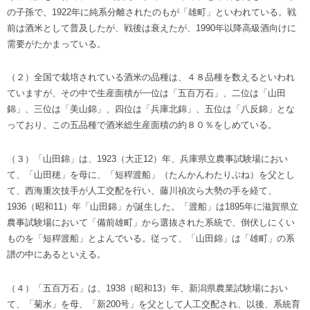
の子孫で、1922年に純系分離されたのもが「雄町」といわれている。戦
前は酒米として普及したが、戦後は衰えたが、1990年以降高級酒向けに
需要がたかまっている。
（２）全国で栽培されている酒米の品種は、４８品種を数えるといわれ
ていますが、その中で生産面積が一位は「五百万石」、二位は「山田
錦」、三位は「美山錦」、四位は「兵庫北錦」、五位は「八反錦」とな
っており、この五品種で酒米総生産面積の約８０％をしめている。
（３）「山田錦」は、1923（大正12）年、兵庫県立農事試験場におい
て、「山田穂」を母に、「短稈渡船」（たんかんわたりぶね）を父とし
て、西海重次技手が人工交配を行い、藤川禎次ら大勢の手を経て、
1936（昭和11）年「山田錦」が誕生した。「渡船」は1895年に滋賀県立
農事試験場において「備前雄町」から選抜された系統で、倒伏しにくい
ものを「短稈渡船」とよんでいる。従って、「山田錦」は「雄町」の系
譜の中にあるといえる。
（４）「五百万石」は、1938（昭和13）年、新潟県農業試験場におい
て、「菊水」を母、「新200号」を父として人工交配され、以後、系統育