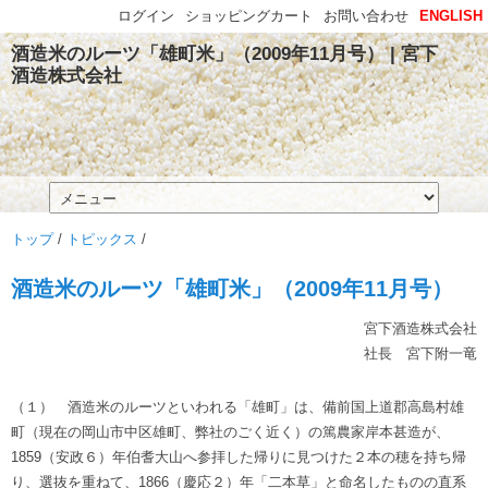
ログイン
ショッピングカート
お問い合わせ
ENGLISH
酒造米のルーツ「雄町米」（2009年11月号） | 宮下
酒造株式会社
トップ
/
トピックス
/
酒造米のルーツ「雄町米」（2009年11月号）
宮下酒造株式会社
社長 宮下附一竜
（１） 酒造米のルーツといわれる「雄町」は、備前国上道郡高島村雄
町（現在の岡山市中区雄町、弊社のごく近く）の篤農家岸本甚造が、
1859（安政６）年伯耆大山へ参拝した帰りに見つけた２本の穂を持ち帰
り、選抜を重ねて、1866（慶応２）年「二本草」と命名したものの直系