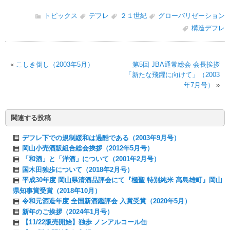
トピックス
デフレ
２１世紀
グローバリゼーション
構造デフレ
«
こしき倒し（2003年5月）
第5回 JBA通常総会 会長挨拶
「新たな飛躍に向けて」（2003
年7月号）
»
関連する投稿
デフレ下での規制緩和は過酷である（2003年9月号）
岡山小売酒販組合総会挨拶（2012年5月号）
「和酒」と「洋酒」について（2001年2月号）
国木田独歩について（2018年2月号）
平成30年度 岡山県清酒品評会にて『極聖 特別純米 高島雄町』岡山
県知事賞受賞（2018年10月）
令和元酒造年度 全国新酒鑑評会 入賞受賞（2020年5月）
新年のご挨拶（2024年1月号）
【11/22販売開始】独歩 ノンアルコール缶