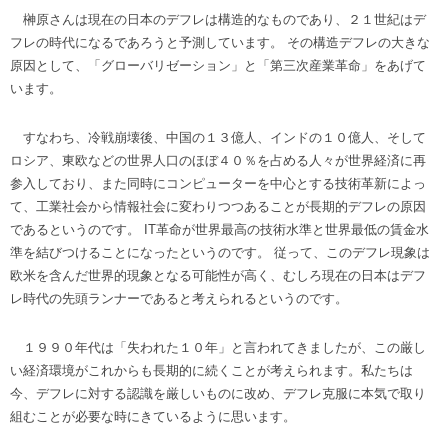
榊原さんは現在の日本のデフレは構造的なものであり、２１世紀はデ
フレの時代になるであろうと予測しています。 その構造デフレの大きな
原因として、「グローバリゼーション」と「第三次産業革命」をあげて
います。
すなわち、冷戦崩壊後、中国の１３億人、インドの１０億人、そして
ロシア、東欧などの世界人口のほぼ４０％を占める人々が世界経済に再
参入しており、また同時にコンピューターを中心とする技術革新によっ
て、工業社会から情報社会に変わりつつあることが長期的デフレの原因
であるというのです。 IT革命が世界最高の技術水準と世界最低の賃金水
準を結びつけることになったというのです。 従って、このデフレ現象は
欧米を含んだ世界的現象となる可能性が高く、むしろ現在の日本はデフ
レ時代の先頭ランナーであると考えられるというのです。
１９９０年代は「失われた１０年」と言われてきましたが、この厳し
い経済環境がこれからも長期的に続くことが考えられます。私たちは
今、デフレに対する認識を厳しいものに改め、デフレ克服に本気で取り
組むことが必要な時にきているように思います。