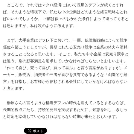
ところで、それではマクロ経済において長期的デフレが続くとすれ
ば、そのような環境下で、私たち中小企業はどのような経営戦略をとれ
ばいいのでしょうか。 正解は個々のおかれた条件によって違ってくると
は思いますが、私は次のように考えます。
まず、大手企業はデフレ下において、一層、低価格戦略によって競争
優位を築こうとしますが、長期にわたる安売り競争は企業の体力を消耗
させることになると思います。 そこで、私たち中小企業は安売り競争と
は違う、別の顧客満足を追求していかなければならないとおもいます。
「作って喜び、売って喜び、買って喜ぶ」と言う言葉がありますが、メ
ーカー、販売店、消費者の三者が喜びを共有できるような「創造的な経
営」を目指し、お客様から信頼される会社にしていかなければならない
と考えます。
榊原さんの言うような構造デフレの時代を迎えているとするならば、
長期的視点にたち、持続的発展を実現するために、知恵を出し、きちっ
と対応を準備していかなければならない時期が来たとおもいます。