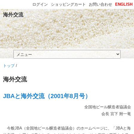
ログイン
ショッピングカート
お問い合わせ
ENGLISH
海外交流
トップ
/
海外交流
JBAと海外交流（2001年8月号）
全国地ビール醸造者協議会
会長 宮下 附一竜
今般JBA（全国地ビール醸造者協議会）のホームページに、「JBAと海