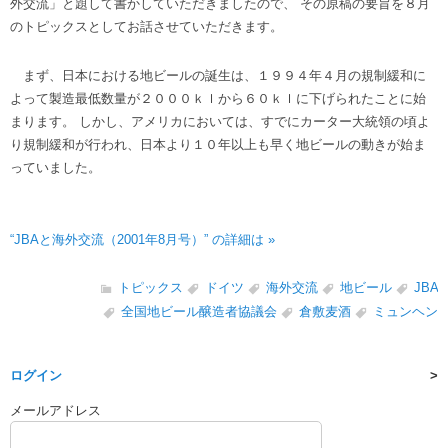
外交流」と題して書かしていただきましたので、 その原稿の要旨を８月
のトピックスとしてお話させていただきます。
まず、日本における地ビールの誕生は、１９９４年４月の規制緩和に
よって製造最低数量が２０００ｋｌから６０ｋｌに下げられたことに始
まります。 しかし、アメリカにおいては、すでにカーター大統領の頃よ
り規制緩和が行われ、日本より１０年以上も早く地ビールの動きが始ま
っていました。
“JBAと海外交流（2001年8月号）” の詳細は »
トピックス
ドイツ
海外交流
地ビール
JBA
全国地ビール醸造者協議会
倉敷麦酒
ミュンヘン
ログイン
メールアドレス