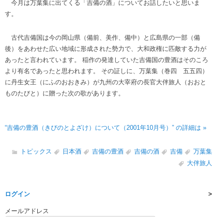
今月は万葉集に出てくる「吉備の酒」についてお話したいと思いま
す。
古代吉備国は今の岡山県（備前、美作、備中）と広島県の一部（備
後）をあわせた広い地域に形成された勢力で、大和政権に匹敵する力が
あったと言われています。 稲作の発達していた吉備国の豊酒はそのころ
より有名であったと思われます。 その証しに、万葉集（巻四 五五四）
に丹生女王（にふのおおきみ）が九州の大宰府の長官大伴旅人（おおと
ものたびと）に贈った次の歌があります。
“吉備の豊酒（きびのとよざけ）について（2001年10月号）” の詳細は »
トピックス
日本酒
吉備の豊酒
吉備の酒
吉備
万葉集
大伴旅人
ログイン
メールアドレス