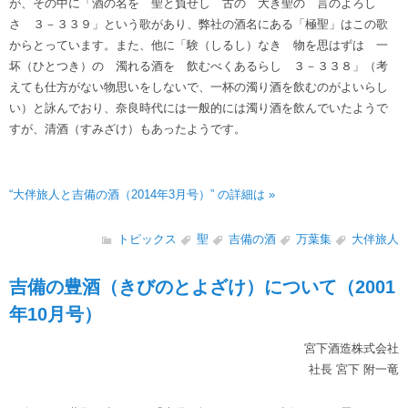
が、その中に「酒の名を 聖と負せし 古の 大き聖の 言のよろし
さ ３－３３９」という歌があり、弊社の酒名にある「極聖」はこの歌
からとっています。また、他に「験（しるし）なき 物を思はずは 一
坏（ひとつき）の 濁れる酒を 飲むべくあるらし ３－３３８」（考
えても仕方がない物思いをしないで、一杯の濁り酒を飲むのがよいらし
い）と詠んでおり、奈良時代には一般的には濁り酒を飲んでいたようで
すが、清酒（すみざけ）もあったようです。
“大伴旅人と吉備の酒（2014年3月号）” の詳細は »
トピックス
聖
吉備の酒
万葉集
大伴旅人
吉備の豊酒（きびのとよざけ）について（2001
年10月号）
宮下酒造株式会社
社長 宮下 附一竜