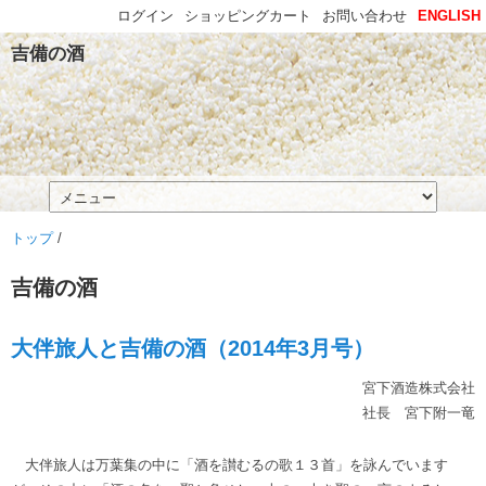
ログイン
ショッピングカート
お問い合わせ
ENGLISH
吉備の酒
トップ
/
吉備の酒
大伴旅人と吉備の酒（2014年3月号）
宮下酒造株式会社
社長 宮下附一竜
大伴旅人は万葉集の中に「酒を讃むるの歌１３首」を詠んでいます