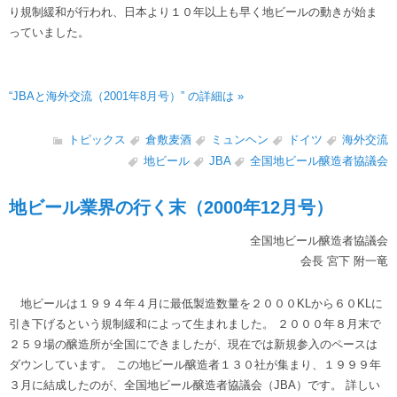
り規制緩和が行われ、日本より１０年以上も早く地ビールの動きが始ま
っていました。
“JBAと海外交流（2001年8月号）” の詳細は »
トピックス
倉敷麦酒
ミュンヘン
ドイツ
海外交流
地ビール
JBA
全国地ビール醸造者協議会
地ビール業界の行く末（2000年12月号）
全国地ビール醸造者協議会
会長 宮下 附一竜
地ビールは１９９４年４月に最低製造数量を２０００KLから６０KLに
引き下げるという規制緩和によって生まれました。 ２０００年８月末で
２５９場の醸造所が全国にできましたが、現在では新規参入のペースは
ダウンしています。 この地ビール醸造者１３０社が集まり、１９９９年
３月に結成したのが、全国地ビール醸造者協議会（JBA）です。 詳しい