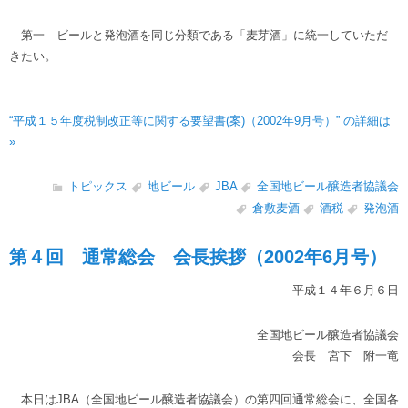
第一 ビールと発泡酒を同じ分類である「麦芽酒」に統一していただ
きたい。
“平成１５年度税制改正等に関する要望書(案)（2002年9月号）” の詳細は
»
トピックス
地ビール
JBA
全国地ビール醸造者協議会
倉敷麦酒
酒税
発泡酒
第４回 通常総会 会長挨拶（2002年6月号）
平成１４年６月６日
全国地ビール醸造者協議会
会長 宮下 附一竜
本日はJBA（全国地ビール醸造者協議会）の第四回通常総会に、全国各