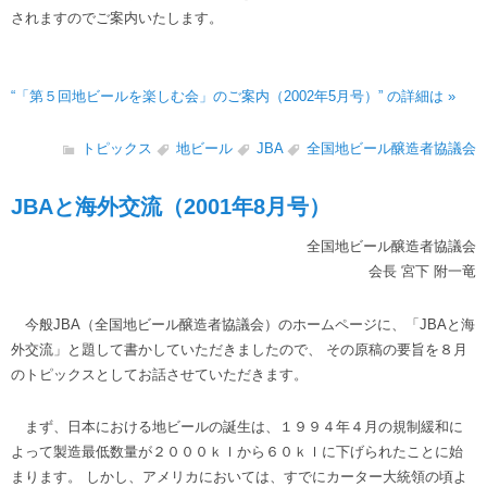
されますのでご案内いたします。
“「第５回地ビールを楽しむ会」のご案内（2002年5月号）” の詳細は »
トピックス
地ビール
JBA
全国地ビール醸造者協議会
JBAと海外交流（2001年8月号）
全国地ビール醸造者協議会
会長 宮下 附一竜
今般JBA（全国地ビール醸造者協議会）のホームページに、「JBAと海
外交流」と題して書かしていただきましたので、 その原稿の要旨を８月
のトピックスとしてお話させていただきます。
まず、日本における地ビールの誕生は、１９９４年４月の規制緩和に
よって製造最低数量が２０００ｋｌから６０ｋｌに下げられたことに始
まります。 しかし、アメリカにおいては、すでにカーター大統領の頃よ