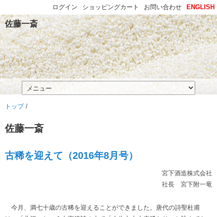
ログイン
ショッピングカート
お問い合わせ
ENGLISH
佐藤一斎
トップ
/
佐藤一斎
古稀を迎えて（2016年8月号）
宮下酒造株式会社
社長 宮下附一竜
今月、満七十歳の古稀を迎えることができました。唐代の詩聖杜甫