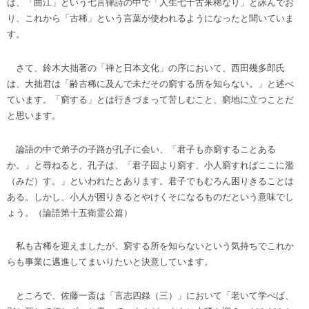
は、「曲江」という七言律詩の中で「人生七十古来稀なり」と詠んでお
り、これから「古稀」という言葉が使われるようになったと聞いていま
す。
さて、鈴木大拙著の「禅と日本文化」の序において、西田幾多郎氏
は、大拙君は「齢古稀に及んで未だその窮する所を知らない。」と述べ
ています。「窮する」とは行きづまって苦しむこと、窮地に立つことだ
と思います。
論語の中で弟子の子路が孔子に会い、「君子も亦窮することある
か。」と尋ねると、孔子は、「君子固より窮す、小人窮すればここに濫
（みだ）す。」といわれたとあります。君子でもむろん困りきることは
ある。しかし、小人が困りきるとやけくそになるものだという意味でし
ょう。（論語第十五衛霊公篇）
私も古稀を迎えましたが、窮する所を知らないという気持ちでこれか
らも事業に邁進してまいりたいと決意しています。
ところで、佐藤一斎は「言志四録（三）」において「老いて学べば、