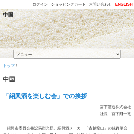
ログイン
ショッピングカート
お問い合わせ
ENGLISH
中国
トップ
/
中国
「紹興酒を楽しむ会」での挨拶
宮下酒造株式会社
社長 宮下附一竜
紹興市委員会書記馬衛光様、紹興酒メーカー「古越龍山」の銭肖華会