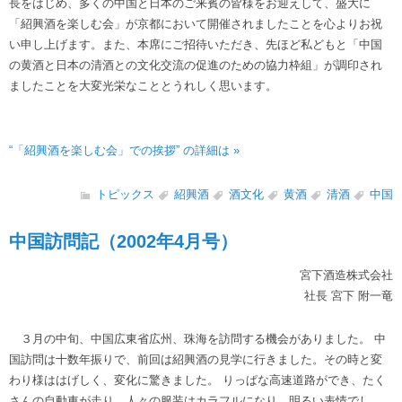
長をはじめ、多くの中国と日本のご来賓の皆様をお迎えして、盛大に
「紹興酒を楽しむ会」が京都において開催されましたことを心よりお祝
い申し上げます。また、本席にご招待いただき、先ほど私どもと「中国
の黄酒と日本の清酒との文化交流の促進のための協力枠組」が調印され
ましたことを大変光栄なこととうれしく思います。
“「紹興酒を楽しむ会」での挨拶” の詳細は »
トピックス
紹興酒
酒文化
黄酒
清酒
中国
中国訪問記（2002年4月号）
宮下酒造株式会社
社長 宮下 附一竜
３月の中旬、中国広東省広州、珠海を訪問する機会がありました。 中
国訪問は十数年振りで、前回は紹興酒の見学に行きました。その時と変
わり様ははげしく、変化に驚きました。 りっぱな高速道路ができ、たく
さんの自動車が走り、人々の服装はカラフルになり、明るい表情でし