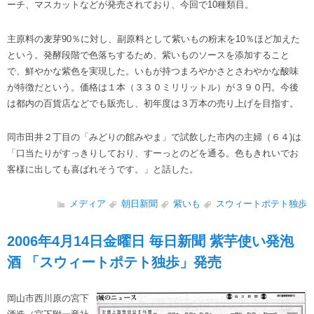
ーチ、マスカットなどが発売されており、今回で10種類目。
主原料の麦芽90％に対し、副原料として紫いもの粉末を10％ほど加えた
という。発酵段階で色落ちするため、紫いものソースを添加すること
で、鮮やかな紫色を実現した。いもが持つまろやかさとさわやかな酸味
が特徴だという。価格は１本（３３０ミリリットル）が３９０円。今後
は都内の百貨店などでも販売し、初年度は３万本の売り上げを目指す。
同市田井２丁目の「みどりの館みやま」で試飲した市内の主婦（６４)は
「口当たりがすっきりしており、すーっとのどを通る。色もきれいでお
客様に出しても喜ばれそうです。」と話した。
メディア
朝日新聞
紫いも
スウィートポテト独歩
2006年4月14日金曜日 毎日新聞 紫芋使い発泡
酒 「スウィートポテト独歩」発売
岡山市西川原の宮下