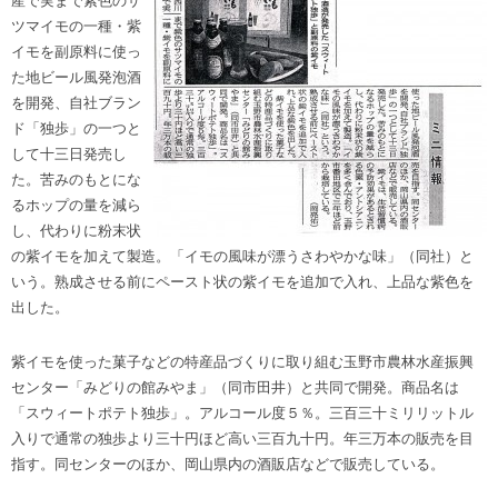
産で実まで紫色のサ
ツマイモの一種・紫
イモを副原料に使っ
た地ビール風発泡酒
を開発、自社ブラン
ド「独歩」の一つと
して十三日発売し
た。苦みのもとにな
るホップの量を減ら
し、代わりに粉末状
の紫イモを加えて製造。「イモの風味が漂うさわやかな味」（同社）と
いう。熟成させる前にペースト状の紫イモを追加で入れ、上品な紫色を
出した。
紫イモを使った菓子などの特産品づくりに取り組む玉野市農林水産振興
センター「みどりの館みやま」（同市田井）と共同で開発。商品名は
「スウィートポテト独歩」。アルコール度５％。三百三十ミリリットル
入りで通常の独歩より三十円ほど高い三百九十円。年三万本の販売を目
指す。同センターのほか、岡山県内の酒販店などで販売している。