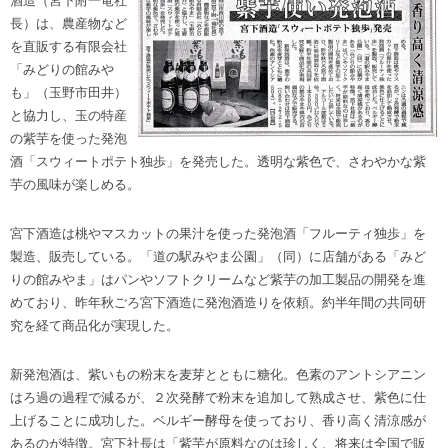
酒造（宮下附一竜社
長）は、農産物など
を直販する有限会社
「みどりの館みや
も」（玉野市田井）
と協力し、玉の特産
の紫芋を使った発泡
酒「スウィートポテト独歩」を発売した。透明な紫色で、さわやかな紫
芋の風味が楽しめる。
宮下酒造は桃やマスカットの果汁を使った発泡酒「フルーティ独歩」を
製造、販売している。「道の駅みやま公園」（同）に店舗がある「みど
りの館みやま」はパンやソフトクリームなど紫芋の加工製品の開発を進
めており、昨年秋ごろ宮下酒造に発泡酒造りを依頼。約半年間の共同研
究を経て商品化が実現した。
新発泡酒は、紫いもの粉末を麦芽とともに糖化。色素のアントシアニン
はろ過の過程で減るが、２次発酵で粉末を追加して熟成させ、紫色に仕
上げることに成功した。ベルギー酵母を使っており、香り高く清涼感が
あるのが特徴。宮下社長は「紫芋が原料なのは珍しく、将来は全国で販