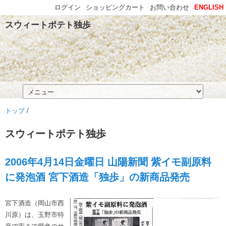
ログイン
ショッピングカート
お問い合わせ
ENGLISH
スウィートポテト独歩
トップ
/
スウィートポテト独歩
2006年4月14日金曜日 山陽新聞 紫イモ副原料
に発泡酒 宮下酒造「独歩」の新商品発売
宮下酒造（岡山市西
川原）は、玉野市特