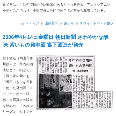
紫イモは、生活習慣病の予防効果があるとされる色素・アントシアニン
を多く含んでおり、玉野市番田地区で三年ほど前から栽培している。
メディア
山陽新聞
紫いも
スウィートポテト独歩
2006年4月14日金曜日 朝日新聞 さわやかな酸
味 紫いもの発泡酒 宮下酒造が発売
宮下酒造（岡山市西
川原）は、県内の酒
店などで13日から、
玉野市産の紫いも
「番田いも」を原料
に使った発泡酒「ス
ウィートポテト独
歩」＝写真＝の販売
を始めた。「独歩シ
リーズはこれまでピ