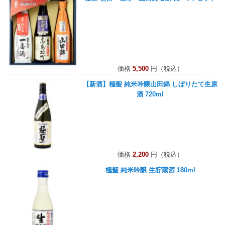
価格
5,500
円（税込）
【新酒】極聖 純米吟醸山田錦 しぼりたて生原
酒 720ml
価格
2,200
円（税込）
極聖 純米吟醸 生貯蔵酒 180ml