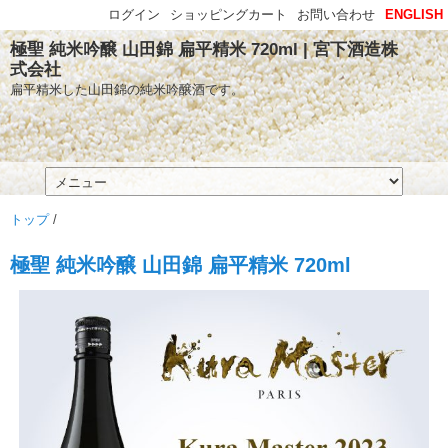
ログイン
ショッピングカート
お問い合わせ
ENGLISH
極聖 純米吟醸 山田錦 扁平精米 720ml | 宮下酒造株
式会社
扁平精米した山田錦の純米吟醸酒です。
トップ
/
極聖 純米吟醸 山田錦 扁平精米 720ml