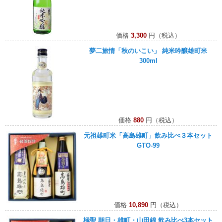
価格
3,300
円（税込）
夢二旅情「秋のいこい」 純米吟醸雄町米
300ml
価格
880
円（税込）
元祖雄町米「高島雄町」飲み比べ３本セット
GTO-99
価格
10,890
円（税込）
極聖 朝日・雄町・山田錦 飲み比べ3本セット