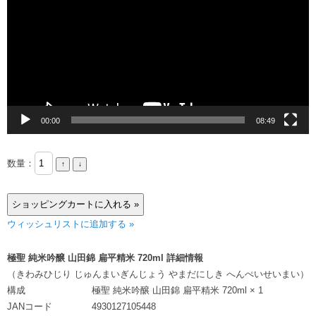
プ
レ
ー
ヤ
ー
00:00
08:49
数量：
ウィッシュリストに追加する »
極聖 純米吟醸 山田錦 扁平精米 720ml 詳細情報
（きわみひじり じゅんまいぎんじょう やまだにしき へんぺいせいまい）
構成
極聖 純米吟醸 山田錦 扁平精米 720ml × 1
JANコード
4930127105448