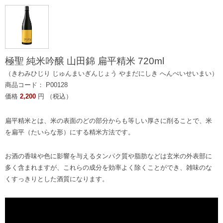
極聖 純米吟醸 山田錦 扁平精米 720ml
（きわみひじり じゅんまいぎんじょう やまだにしき へんぺいせいまい）
商品コード： P00128
価格
2,200
円 （税込）
扁平精米とは、米の表面のどの部分からも等しい厚さに削ることで、米
を扁平（たいらな形）にする精米方法です。
お酒の香味や色に影響を与えるタンパク質や脂肪などは玄米の外表部に
多く含まれますが、これらの成分を効率よく除くことができ、雑味のな
くすっきりとした酒質になります。
動
画