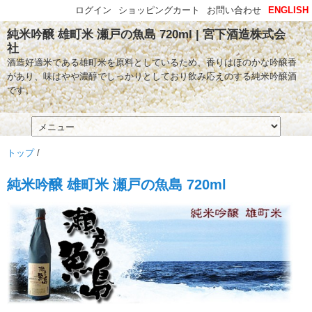
ログイン
ショッピングカート
お問い合わせ
ENGLISH
純米吟醸 雄町米 瀬戸の魚島 720ml | 宮下酒造株式会
社
酒造好適米である雄町米を原料としているため、香りはほのかな吟醸香
があり、味はやや濃醇でしっかりとしており飲み応えのする純米吟醸酒
です。
トップ
/
純米吟醸 雄町米 瀬戸の魚島 720ml