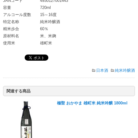
JANコード
4930127001443
容量
720ml
アルコール度数
15～16度
特定名称
純米吟醸酒
精米歩合
60％
原材料名
米、米麹
使用米
雄町米
日本酒
純米吟醸酒
関連する商品
極聖 おかやま 雄町米 純米吟醸 1800ml