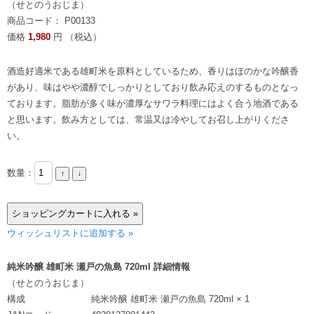
（せとのうおじま）
商品コード： P00133
価格
1,980
円 （税込）
酒造好適米である雄町米を原料としているため、香りはほのかな吟醸香
があり、味はやや濃醇でしっかりとしており飲み応えのするものとなっ
ております。脂肪が多く味が濃厚なサワラ料理にはよく合う地酒である
と思います。飲み方としては、常温又は冷やしてお召し上がりくださ
い。
数量：
ウィッシュリストに追加する »
純米吟醸 雄町米 瀬戸の魚島 720ml 詳細情報
（せとのうおじま）
構成
純米吟醸 雄町米 瀬戸の魚島 720ml × 1