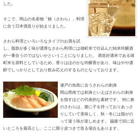
した。
そこで、岡山の名産物「鰆（さわら）」料理
に合う日本酒造りが始まりました。
さわら料理といろいろなタイプのお酒を試
し、脂肪が多く味が濃厚なさわら料理には雄町米で仕込んだ純米吟醸酒
が一番合うのではないかということになりました。 酒造好適米である雄
町米を原料としているため、香りはほのかな吟醸香があり、味はやや濃
醇でしっかりとしており飲み応えのするものとなっております。
瀬戸の魚島に合うさわらの刺身
岡山県南では刺身といえばさわらの刺身
を指すほどの代表的な素材です。 特に春
のさわらは、腹に子を持っておりあっさ
りしていて美味しく、秋・冬には脂がの
って違う味が楽しめます。 脇腹で頭に近
いところを最高とし、ここに限り皮つきで造る場合もあります。