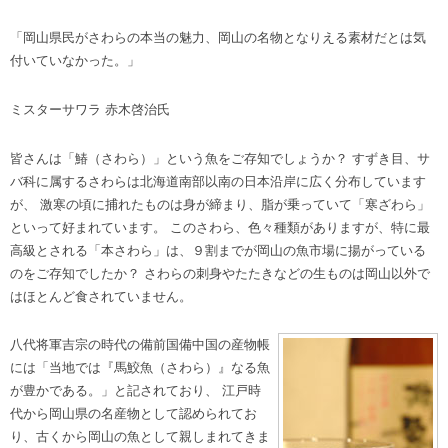
「岡山県民がさわらの本当の魅力、岡山の名物となりえる素材だとは気
付いていなかった。」
ミスターサワラ 赤木啓治氏
皆さんは「鰆（さわら）」という魚をご存知でしょうか？ すずき目、サ
バ科に属するさわらは北海道南部以南の日本沿岸に広く分布しています
が、 激寒の頃に捕れたものは身が締まり、脂が乗っていて「寒ざわら」
といって好まれています。 このさわら、色々種類がありますが、特に最
高級とされる「本さわら」は、９割までが岡山の魚市場に揚がっている
のをご存知でしたか？ さわらの刺身やたたきなどの生ものは岡山以外で
はほとんど食されていません。
八代将軍吉宗の時代の備前国備中国の産物帳
には「当地では『馬鮫魚（さわら）』なる魚
が豊かである。」と記されており、 江戸時
代から岡山県の名産物として認められてお
り、古くから岡山の魚として親しまれてきま