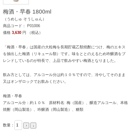
梅酒・早春 1800ml
（うめしゅ そうしゅん）
商品コード： P01006
価格
3,630
円 （税込）
「梅酒・早春」は国産の大粒梅を長期貯蔵乙類焼酎につけ、梅のエキス
を抽出した梅酒（リキュール類）です。味をととのえるため吟醸酒をブ
レンドしているのが特長で、上品で飲みやすい梅酒となりました。
飲み方としては、アルコール分は約１０％ですので、冷やしてそのまま
又はオンザロックでお飲みください。
梅酒・早春
アルコール分：約１０％ 原材料名: 梅（国産）、醸造アルコール、本格
焼酎（岡山製造）、吟醸酒（岡山製造）、糖類
数量：