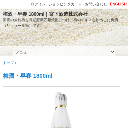
ログイン
ショッピングカート
お問い合わせ
ENGLISH
梅酒・早春 1800ml | 宮下酒造株式会社
国産の大粒梅を長期貯蔵乙類焼酎につけ、梅のエキスを抽出した梅酒
（リキュール類）です。
トップ
/
梅酒・早春 1800ml