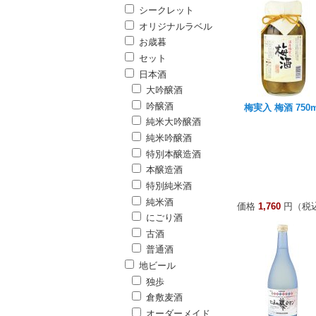
シークレット
オリジナルラベル
お歳暮
セット
日本酒
大吟醸酒
吟醸酒
梅実入 梅酒 750m
純米大吟醸酒
純米吟醸酒
特別本醸造酒
本醸造酒
特別純米酒
純米酒
価格
1,760
円（税
にごり酒
古酒
普通酒
地ビール
独歩
倉敷麦酒
オーダーメイド