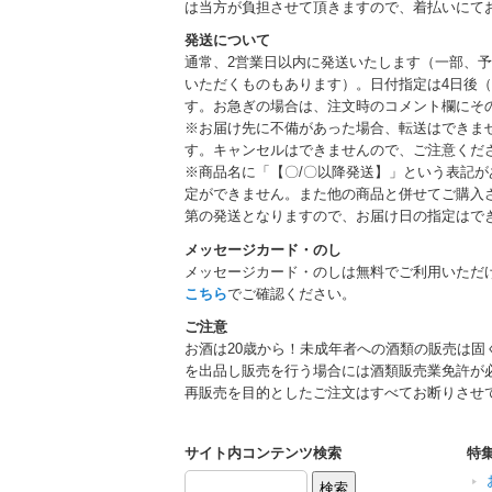
は当方が負担させて頂きますので、着払いにて
発送について
通常、2営業日以内に発送いたします（一部、
いただくものもあります）。日付指定は4日後（
す。お急ぎの場合は、注文時のコメント欄にそ
※お届け先に不備があった場合、転送はできま
す。キャンセルはできませんので、ご注意くだ
※商品名に「【〇/〇以降発送】」という表記
定ができません。また他の商品と併せてご購入
第の発送となりますので、お届け日の指定はで
メッセージカード・のし
メッセージカード・のしは無料でご利用いただ
こちら
でご確認ください。
ご注意
お酒は20歳から！未成年者への酒類の販売は固
を出品し販売を行う場合には酒類販売業免許が
再販売を目的としたご注文はすべてお断りさせ
サイト内コンテンツ検索
特