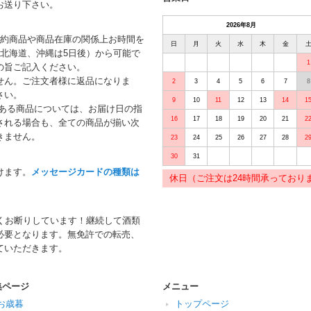
お送り下さい。
2026年8月
予約商品や商品在庫の関係上お時間を
日
月
火
水
木
金
北海道、沖縄は5日後）から可能で
1
の旨ご記入ください。
せん。ご注文者様に返品になりま
2
3
4
5
6
7
8
さい。
9
10
11
12
13
14
1
がある商品については、お届け日の指
16
17
18
19
20
21
2
される場合も、全ての商品が揃い次
きません。
23
24
25
26
27
28
2
30
31
けます。
メッセージカードの種類は
休日（ご注文は24時間承っており
くお断りしています！継続して酒類
必要となります。無免許での転売、
ていただきます。
集ページ
メニュー
お歳暮
トップページ