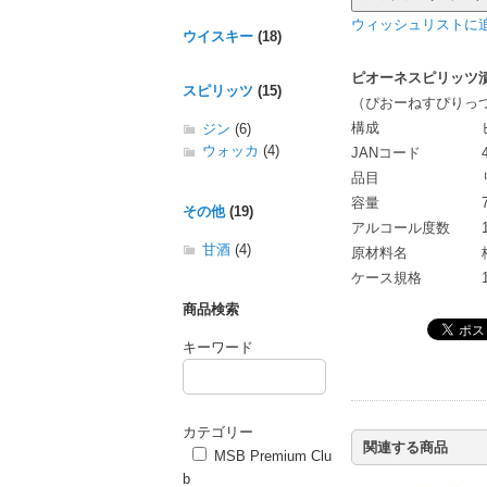
ウィッシュリストに追
ウイスキー
(18)
ピオーネスピリッツ漬け
スピリッツ
(15)
（ぴおーねすぴりっ
構成
ジン
(6)
ウォッカ
(4)
JANコード
品目
容量
その他
(19)
アルコール度数
甘酒
(4)
原材料名
ケース規格
商品検索
キーワード
カテゴリー
関連する商品
MSB Premium Clu
b