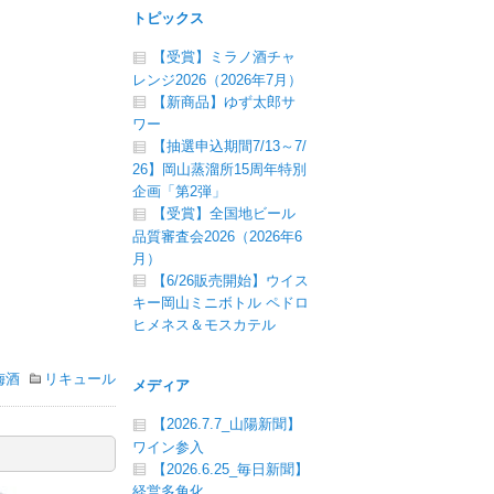
トピックス
【受賞】ミラノ酒チャ
レンジ2026（2026年7月）
【新商品】ゆず太郎サ
ワー
【抽選申込期間7/13～7/
26】岡山蒸溜所15周年特別
企画「第2弾」
【受賞】全国地ビール
品質審査会2026（2026年6
月）
【6/26販売開始】ウイス
キー岡山ミニボトル ペドロ
ヒメネス＆モスカテル
梅酒
リキュール
メディア
【2026.7.7_山陽新聞】
ワイン参入
【2026.6.25_毎日新聞】
経営多角化