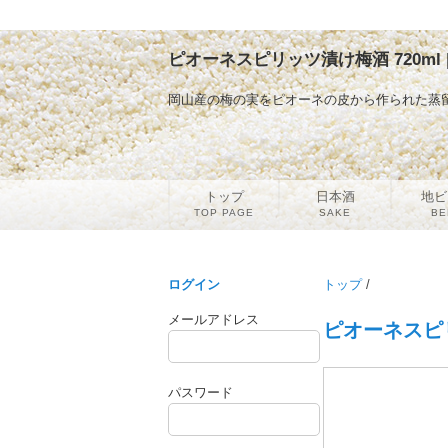
ピオーネスピリッツ漬け梅酒 720ml
岡山産の梅の実をピオーネの皮から作られた蒸
トップ
日本酒
地ビ
TOP PAGE
SAKE
BE
ログイン
トップ
/
メールアドレス
ピオーネスピリ
パスワード