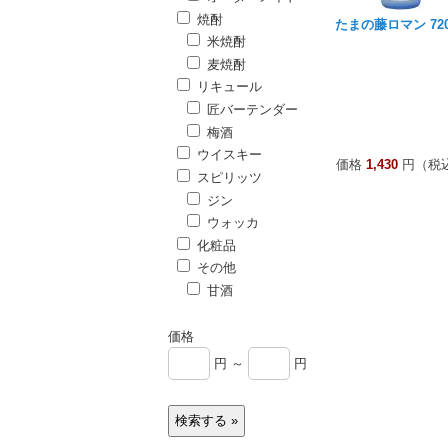
焼酎
たまの藤ロマン 720
米焼酎
麦焼酎
リキュール
匠バーテンダー
梅酒
ウイスキー
価格
1,430
円（税
スピリッツ
ジン
ウォッカ
化粧品
その他
甘酒
価格
円 ～
円