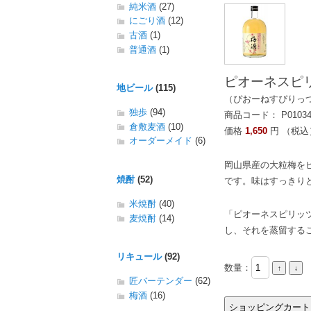
純米酒
(27)
にごり酒
(12)
古酒
(1)
普通酒
(1)
ピオーネスピリ
地ビール
(115)
（ぴおーねすぴりっ
独歩
(94)
商品コード： P0103
倉敷麦酒
(10)
価格
1,650
円 （税込
オーダーメイド
(6)
岡山県産の大粒梅を
焼酎
(52)
です。味はすっきり
米焼酎
(40)
「ピオーネスピリッ
麦焼酎
(14)
し、それを蒸留する
リキュール
(92)
数量：
匠バーテンダー
(62)
梅酒
(16)