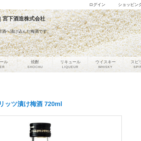
ログイン
ショッピン
 | 宮下酒造株式会社
留酒へ漬け込んだ梅酒です。
ール
焼酎
リキュール
ウイスキー
スピ
ER
SHOCHU
LIQUEUR
WHISKY
SPI
ッツ漬け梅酒 720ml