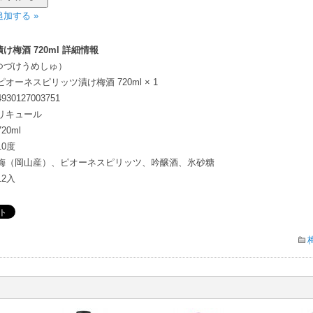
加する »
梅酒 720ml 詳細情報
つづけうめしゅ）
ピオーネスピリッツ漬け梅酒 720ml × 1
4930127003751
リキュール
720ml
10度
梅（岡山産）、ピオーネスピリッツ、吟醸酒、氷砂糖
12入