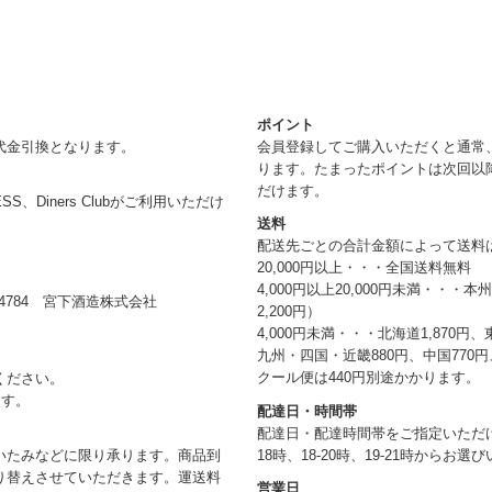
ポイント
代金引換となります。
会員登録してご購入いただくと通常
ります。たまったポイントは次回以
だけます。
RESS、Diners Clubがご利用いただけ
送料
配送先ごとの合計金額によって送料
20,000円以上・・・全国送料無料
4,000円以上20,000円未満・・・
784 宮下酒造株式会社
2,200円）
4,000円未満・・・北海道1,870円、
九州・四国・近畿880円、中国770円、
クール便は440円別途かかります。
ください。
ます。
配達日・時間帯
配達日・配達時間帯をご指定いただけま
18時、18-20時、19-21時からお
いたみなどに限り承ります。商品到
り替えさせていただきます。運送料
営業日