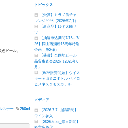
トピックス
【受賞】ミラノ酒チャ
レンジ2026（2026年7月）
【新商品】ゆず太郎サ
ワー
【抽選申込期間7/13～7/
26】岡山蒸溜所15周年特別
企画「第2弾」
淡色ビール。
【受賞】全国地ビール
品質審査会2026（2026年6
月）
【6/26販売開始】ウイス
キー岡山ミニボトル ペドロ
ヒメネス＆モスカテル
メディア
ルスナー
250ml
【2026.7.7_山陽新聞】
ワイン参入
【2026.6.25_毎日新聞】
経営多角化