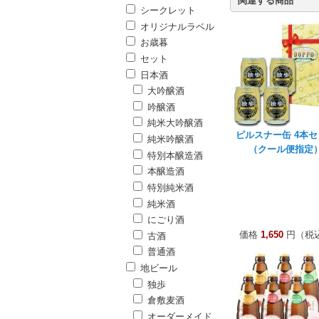
関連する商品
シークレット
オリジナルラベル
お歳暮
セット
日本酒
大吟醸酒
吟醸酒
純米大吟醸酒
ピルスナー缶 4本セ
純米吟醸酒
（クール便指定
特別本醸造酒
本醸造酒
特別純米酒
純米酒
にごり酒
価格
1,650
円（税
古酒
普通酒
地ビール
独歩
倉敷麦酒
オーダーメイド