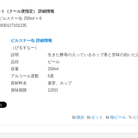
ット（クール便指定） 詳細情報
ピルスナー缶 250ml × 6
4930127101235
ピルスナー缶 詳細情報
（ぴるすなー）
説明
生きた酵母の入っているホップ香と苦味の効いた
品目
ビール
容量
250ml
アルコール度数
5度
原材料名
麦芽、ホップ
賞味期限
120日
独歩
セット
地ビール
ピ