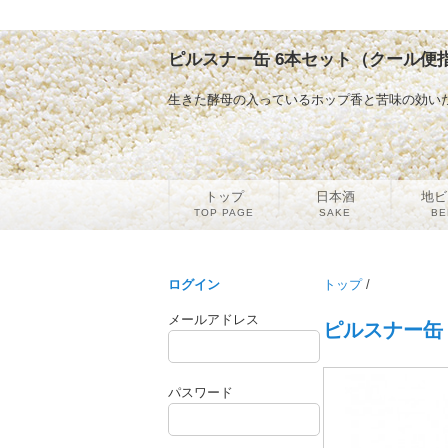
ピルスナー缶 6本セット（クール便指
生きた酵母の入っているホップ香と苦味の効い
トップ
日本酒
地ビ
TOP PAGE
SAKE
BE
ログイン
トップ
/
メールアドレス
ピルスナー缶
パスワード