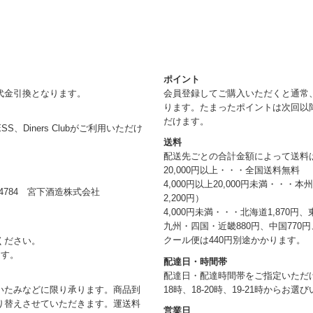
ポイント
代金引換となります。
会員登録してご購入いただくと通常
ります。たまったポイントは次回以
だけます。
RESS、Diners Clubがご利用いただけ
送料
配送先ごとの合計金額によって送料
20,000円以上・・・全国送料無料
4,000円以上20,000円未満・・・
784 宮下酒造株式会社
2,200円）
4,000円未満・・・北海道1,870円、
九州・四国・近畿880円、中国770円、
クール便は440円別途かかります。
ください。
ます。
配達日・時間帯
配達日・配達時間帯をご指定いただけま
18時、18-20時、19-21時からお
いたみなどに限り承ります。商品到
り替えさせていただきます。運送料
営業日