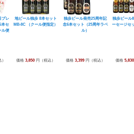
日プレ
地ビール独歩 8本セット
独歩ビール発売25周年記
独歩ビール
6本セ
MB-8C （クール便指定）
念6本セット（25周年ラベ
ーセージセット
ール便
ル）
込）
価格
3,850
円（税込）
価格
3,399
円（税込）
価格
5,830