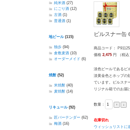
純米酒
(27)
にごり酒
(12)
古酒
(1)
普通酒
(1)
ピルスナー缶
地ビール
(115)
独歩
(94)
商品コード： P91125
倉敷麦酒
(10)
価格
2,475
円 （税込
オーダーメイド
(6)
淡色ビールであるピ
焼酎
(52)
淡黄金色とホップの
ています。ピルスナー
米焼酎
(40)
リジナル箱でのお届
麦焼酎
(14)
数量：
リキュール
(92)
匠バーテンダー
(62)
在庫切れ
梅酒
(16)
ウィッシュリストに追