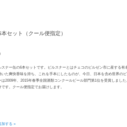
 6本セット（クール便指定）
）
ルスナー缶の6本セットです。ピルスナーとはチェコのピルゼン市に産する有
効いた爽快香味を持ち、これを手本にしたものが、今日、日本を含め世界のビ
は2009年、2015年春季全国酒類コンクールビール部門第1位を受賞しまし
けです。クール便指定でお届けします。
加する »