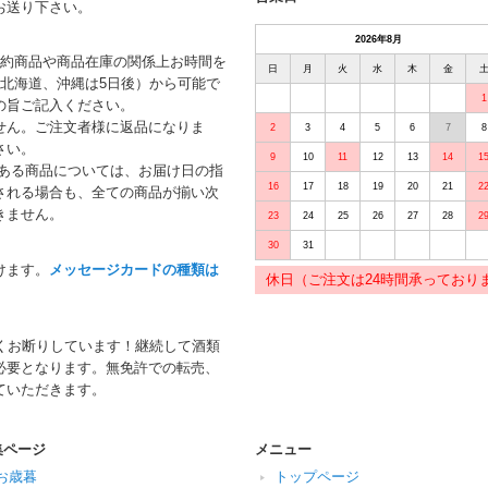
お送り下さい。
2026年8月
予約商品や商品在庫の関係上お時間を
日
月
火
水
木
金
北海道、沖縄は5日後）から可能で
1
の旨ご記入ください。
せん。ご注文者様に返品になりま
2
3
4
5
6
7
8
さい。
9
10
11
12
13
14
1
がある商品については、お届け日の指
16
17
18
19
20
21
2
される場合も、全ての商品が揃い次
きません。
23
24
25
26
27
28
2
30
31
けます。
メッセージカードの種類は
休日（ご注文は24時間承っており
くお断りしています！継続して酒類
必要となります。無免許での転売、
ていただきます。
集ページ
メニュー
お歳暮
トップページ