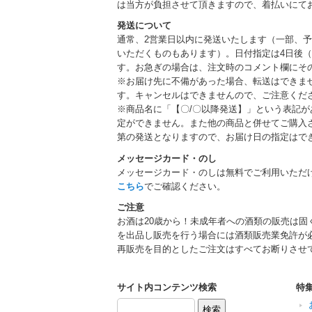
は当方が負担させて頂きますので、着払いにて
発送について
通常、2営業日以内に発送いたします（一部、
いただくものもあります）。日付指定は4日後（
す。お急ぎの場合は、注文時のコメント欄にそ
※お届け先に不備があった場合、転送はできま
す。キャンセルはできませんので、ご注意くだ
※商品名に「【〇/〇以降発送】」という表記
定ができません。また他の商品と併せてご購入
第の発送となりますので、お届け日の指定はで
メッセージカード・のし
メッセージカード・のしは無料でご利用いただ
こちら
でご確認ください。
ご注意
お酒は20歳から！未成年者への酒類の販売は固
を出品し販売を行う場合には酒類販売業免許が
再販売を目的としたご注文はすべてお断りさせ
サイト内コンテンツ検索
特