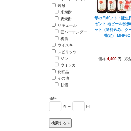
焼酎
米焼酎
母の日ギフト・誕生
麦焼酎
ゼント 地ビール独歩
リキュール
ット（送料込み、ク
匠バーテンダー
指定） MHP6C
梅酒
ウイスキー
スピリッツ
ジン
価格
4,400
円（税
ウォッカ
化粧品
その他
甘酒
価格
円 ～
円