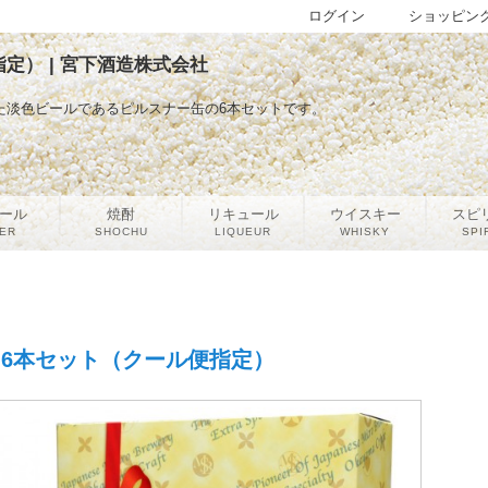
ログイン
ショッピン
定） | 宮下酒造株式会社
た淡色ビールであるピルスナー缶の6本セットです。
ール
焼酎
リキュール
ウイスキー
スピ
ER
SHOCHU
LIQUEUR
WHISKY
SPI
 6本セット（クール便指定）