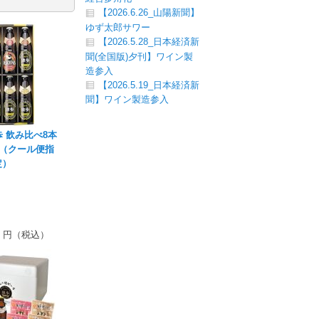
【2026.6.26_山陽新聞】
ゆず太郎サワー
【2026.5.28_日本経済新
聞(全国版)夕刊】ワイン製
造参入
【2026.5.19_日本経済新
聞】ワイン製造参入
 飲み比べ8本
8（クール便指
定）
円（税込）