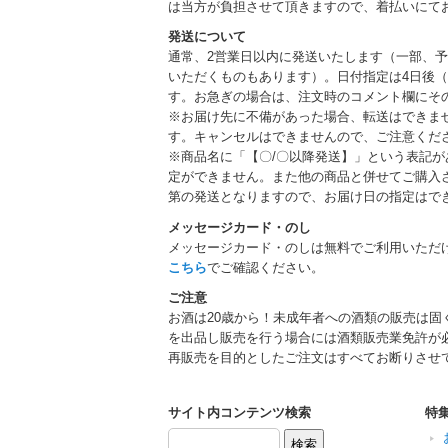
は当方が負担させて頂きますので、着払いにて
発送について
通常、2営業日以内に発送いたします（一部、
いただくものもあります）。日付指定は4日後（
す。お急ぎの場合は、注文時のコメント欄にそ
※お届け先に不備があった場合、転送はできま
す。キャンセルはできませんので、ご注意くだ
※商品名に「【〇/〇以降発送】」という表記
定ができません。また他の商品と併せてご購入
第の発送となりますので、お届け日の指定はで
メッセージカード・のし
メッセージカード・のしは無料でご利用いただ
こちら
でご確認ください。
ご注意
お酒は20歳から！未成年者への酒類の販売は固
を出品し販売を行う場合には酒類販売業免許が
再販売を目的としたご注文はすべてお断りさせ
サイト内コンテンツ検索
特