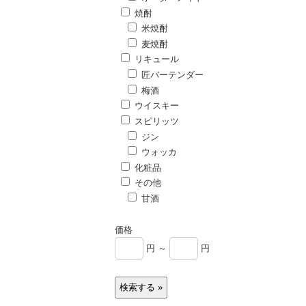
焼酎
米焼酎
麦焼酎
リキュール
匠バーテンダー
梅酒
ウイスキー
スピリッツ
ジン
ウォッカ
化粧品
その他
甘酒
価格
円 ～
円