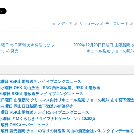
メディア
リキュール
チョコレート
6日月曜日 毎日新聞 カキ料理にぴっ
2009年12月20日日曜日 山陽新聞
ビールを発売
キュール発売 チョコの風味
日木曜日 RSK山陽放送テレビ イブニングニュース
5日水曜日 OHK 岡山放送、RNC 西日本放送、RSK 山陽放送
9日木曜日 RSK山陽放送テレビ イブニングニュース
20日日曜日 山陽新聞 クリスマス向けリキュール発売 チョコの風味 あす宮下酒造
22日火曜日 岡山日日新聞 宮下酒造が新酒発売
日火曜日 RSK山陽放送テレビ RSKイブニングニュース
1日水曜日 ＦＭくらしき『ライフナビゲーション』10:30頃
日木曜日 OHKスーパーニュース
日水曜日 読売新聞 チョコの香りの発泡酒 岡山の酒造会社 バレンタインデー当て