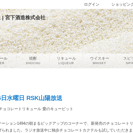
ログイン
ショッピン
送 | 宮下酒造株式会社
ール
焼酎
リキュール
ウイスキー
スピ
ER
SHOCHU
LIQUEUR
WHISKY
SPI
16日水曜日 RSK山陽放送
チョコレートリキュール 愛のキューピット
ーション1494の朝まるピックアップのコーナーで、新発売のチョコレートリ
げられました。ラジオ放送中に独歩チョコレートカクテルも試していただきま