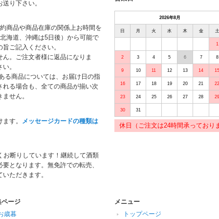
お送り下さい。
2026年8月
予約商品や商品在庫の関係上お時間を
日
月
火
水
木
金
北海道、沖縄は5日後）から可能で
1
の旨ご記入ください。
せん。ご注文者様に返品になりま
2
3
4
5
6
7
8
さい。
9
10
11
12
13
14
1
がある商品については、お届け日の指
16
17
18
19
20
21
2
される場合も、全ての商品が揃い次
きません。
23
24
25
26
27
28
2
30
31
けます。
メッセージカードの種類は
休日（ご注文は24時間承っており
くお断りしています！継続して酒類
必要となります。無免許での転売、
ていただきます。
集ページ
メニュー
お歳暮
トップページ