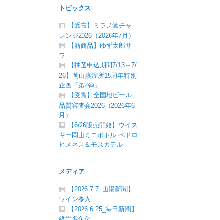
トピックス
【受賞】ミラノ酒チャ
レンジ2026（2026年7月）
【新商品】ゆず太郎サ
ワー
【抽選申込期間7/13～7/
26】岡山蒸溜所15周年特別
企画「第2弾」
【受賞】全国地ビール
品質審査会2026（2026年6
月）
【6/26販売開始】ウイス
キー岡山ミニボトル ペドロ
ヒメネス＆モスカテル
メディア
【2026.7.7_山陽新聞】
ワイン参入
【2026.6.25_毎日新聞】
経営多角化