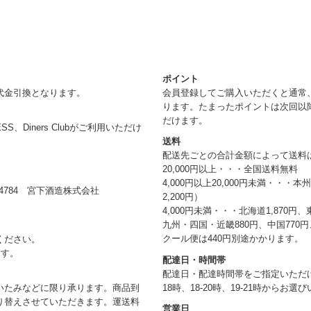
ポイント
代金引換となります。
会員登録してご購入いただくと通常
ります。たまったポイントは次回以
だけます。
RESS、Diners Clubがご利用いただけ
送料
配送先ごとの合計金額によって送料
20,000円以上・・・全国送料無料
4,000円以上20,000円未満・・・
784 宮下酒造株式会社
2,200円）
4,000円未満・・・北海道1,870円、
九州・四国・近畿880円、中国770円、
クール便は440円別途かかります。
ください。
ます。
配達日・時間帯
配達日・配達時間帯をご指定いただけま
18時、18-20時、19-21時からお
いたみなどに限り承ります。商品到
り替えさせていただきます。運送料
営業日