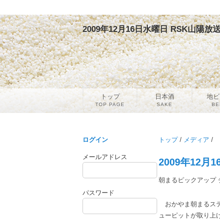
2009年12月16日水曜日 RSK山陽放
トップ
日本酒
地ビ
TOP PAGE
SAKE
BE
ログイン
トップ
/
メディア
/
メールアドレス
2009年12月
朝まるピックアップ 
パスワード
おかやま朝まるステ
ューピットが取り上