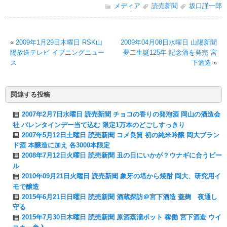
メディア
読売新聞
坂口謹一郎
«
2009年1月29日木曜日 RSK山
2009年04月08日水曜日 山陽新聞
陽放送テレビ イブニングニュー
夢二生誕125年 記念酒を発売 宮
ス
下酒造
»
関連する投稿
2007年2月7日水曜日 読売新聞 チョコの香りの発泡酒 岡山の酒造会
社 バレンタインデー当て込む 限定1万本のどごしすっきり
2007年5月12日土曜日 読売新聞 コメ良質 初の純米吟醸 岡大ブラン
ド酒 本醸造に加え 各3000本限定
2008年7月12日火曜日 読売新聞 丑の日にいかが？ウナギに合うビー
ル
2010年09月21日火曜日 読売新聞 象牙の塔から焼酎 岡大、研究用イ
モで醸造
2015年6月21日日曜日 読売新聞 酒蔵探訪＠宮下酒造 蓋麹 夜通し
守る
2015年7月30日木曜日 読売新聞 原酒蒸溜ポット 稼働 宮下酒造 ウイ