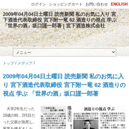
ログイン
ショッピングカート
お問い合わせ
ENGLISH
2009年04月04日土曜日 読売新聞 私のお気に入り 宮
下酒造代表取締役 宮下附一竜 62 酒造りの視点 学ぶ
「世界の酒」坂口謹一郎著 | 宮下酒造株式会社
トップ
/
メディア
/
2009年04月04日土曜日 読売新聞 私のお気に入
り 宮下酒造代表取締役 宮下附一竜 62 酒造りの
視点 学ぶ 「世界の酒」坂口謹一郎著
大学2年生だった
19歳の時、2代目だ
った父親が急死し、
家業を継ぎました。