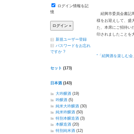
ログイン情報を記
憶
紹興市委員会書記馬
様をお迎えして、盛
た、本席にご招待い
印されましたことを
新規ユーザー登録
パスワードをお忘れ
ですか ?
“「紹興酒を楽しむ会」
セット
(173)
日本酒
(143)
大吟醸酒
(19)
吟醸酒
(5)
純米大吟醸酒
(30)
純米吟醸酒
(50)
特別本醸造酒
(3)
本醸造酒
(20)
特別純米酒
(12)