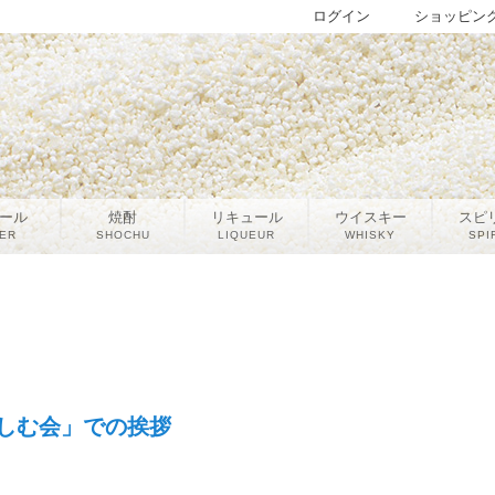
ログイン
ショッピン
ール
焼酎
リキュール
ウイスキー
スピ
ER
SHOCHU
LIQUEUR
WHISKY
SPI
しむ会」での挨拶