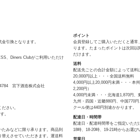
ポイント
代金引換となります。
会員登録してご購入いただくと通常
ります。たまったポイントは次回以
だけます。
RESS、Diners Clubがご利用いただけ
送料
配送先ごとの合計金額によって送料
20,000円以上・・・全国送料無料
4,000円以上20,000円未満・・・
784 宮下酒造株式会社
2,200円）
4,000円未満・・・北海道1,870円、
九州・四国・近畿880円、中国770円、
クール便は440円別途かかります。
ください。
ます。
配達日・時間帯
配達日・配達時間帯をご指定いただけま
18時、18-20時、19-21時からお
いたみなどに限り承ります。商品到
り替えさせていただきます。運送料
営業日