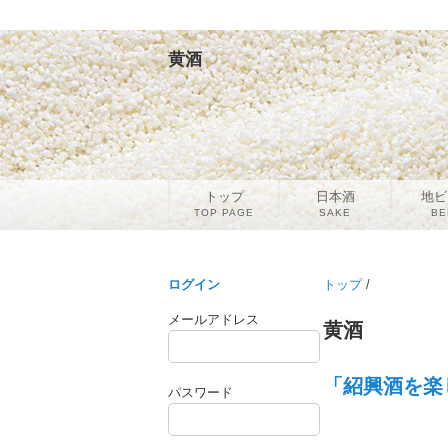
黄酒
トップ
日本酒
地ビ
TOP PAGE
SAKE
BE
ログイン
トップ
/
メールアドレス
黄酒
「紹興酒を楽
パスワード