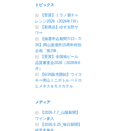
トピックス
【受賞】ミラノ酒チャ
レンジ2026（2026年7月）
【新商品】ゆず太郎サ
ワー
【抽選申込期間7/13～7/
26】岡山蒸溜所15周年特別
企画「第2弾」
【受賞】全国地ビール
品質審査会2026（2026年6
月）
【6/26販売開始】ウイス
キー岡山ミニボトル ペドロ
ヒメネス＆モスカテル
メディア
【2026.7.7_山陽新聞】
ワイン参入
【2026.6.25_毎日新聞】
経営多角化