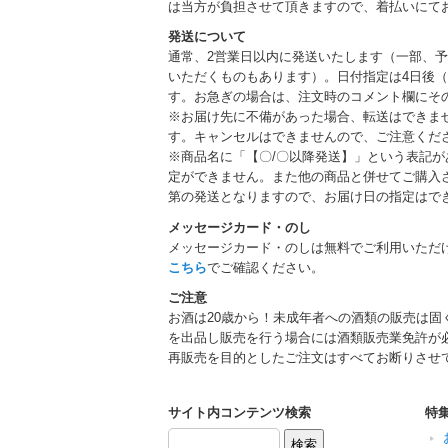
は当方が負担させて頂きますので、着払いにて
発送について
通常、2営業日以内に発送いたします（一部、
いただくものもあります）。日付指定は4日後（
す。お急ぎの場合は、注文時のコメント欄にそ
※お届け先に不備があった場合、転送はできま
す。キャンセルはできませんので、ご注意くだ
※商品名に「【〇/〇以降発送】」という表記
定ができません。また他の商品と併せてご購入
第の発送となりますので、お届け日の指定はで
メッセージカード・のし
メッセージカード・のしは無料でご利用いただ
こちら
でご確認ください。
ご注意
お酒は20歳から！未成年者への酒類の販売は固
を出品し販売を行う場合には酒類販売業免許が
再販売を目的としたご注文はすべてお断りさせ
サイト内コンテンツ検索
特