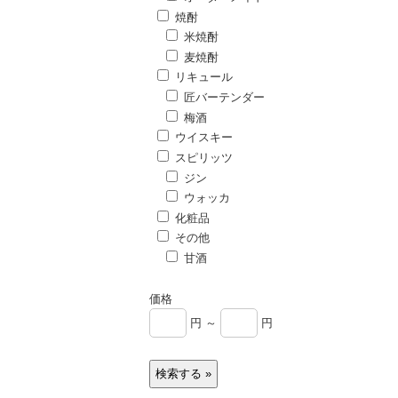
焼酎
米焼酎
麦焼酎
リキュール
匠バーテンダー
梅酒
ウイスキー
スピリッツ
ジン
ウォッカ
化粧品
その他
甘酒
価格
円 ～
円