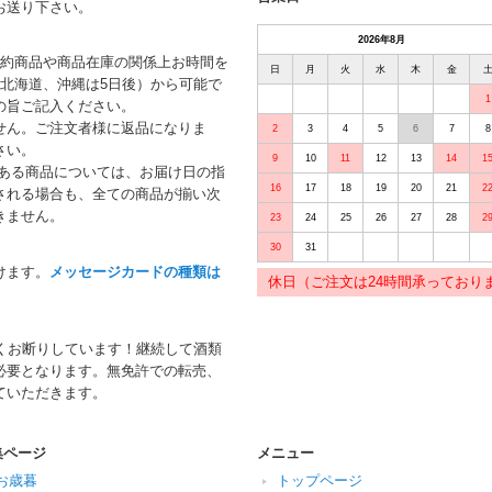
お送り下さい。
2026年8月
予約商品や商品在庫の関係上お時間を
日
月
火
水
木
金
北海道、沖縄は5日後）から可能で
1
の旨ご記入ください。
せん。ご注文者様に返品になりま
2
3
4
5
6
7
8
さい。
9
10
11
12
13
14
1
がある商品については、お届け日の指
16
17
18
19
20
21
2
される場合も、全ての商品が揃い次
きません。
23
24
25
26
27
28
2
30
31
けます。
メッセージカードの種類は
休日（ご注文は24時間承っており
くお断りしています！継続して酒類
必要となります。無免許での転売、
ていただきます。
集ページ
メニュー
お歳暮
トップページ