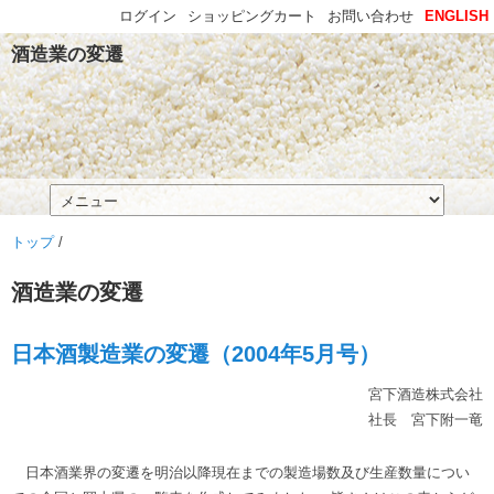
ログイン
ショッピングカート
お問い合わせ
ENGLISH
酒造業の変遷
トップ
/
酒造業の変遷
日本酒製造業の変遷（2004年5月号）
宮下酒造株式会社
社長 宮下附一竜
日本酒業界の変遷を明治以降現在までの製造場数及び生産数量につい