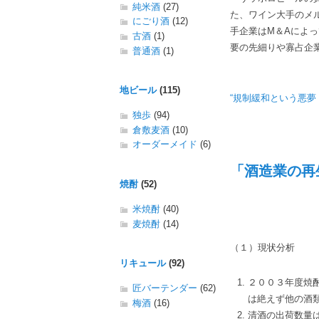
純米酒
(27)
た、ワイン大手のメ
にごり酒
(12)
手企業はM＆Aによ
古酒
(1)
要の先細りや寡占企
普通酒
(1)
地ビール
(115)
“規制緩和という悪夢（
独歩
(94)
倉敷麦酒
(10)
オーダーメイド
(6)
「酒造業の再
焼酎
(52)
米焼酎
(40)
麦焼酎
(14)
（１）現状分析
リキュール
(92)
２００３年度焼
匠バーテンダー
(62)
は絶えず他の酒
梅酒
(16)
清酒の出荷数量