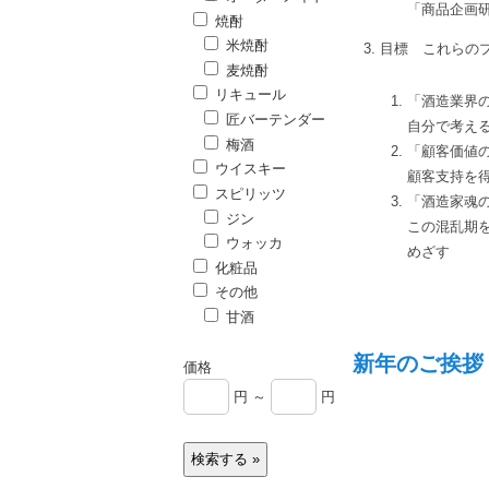
「商品企画
焼酎
米焼酎
目標 これらの
麦焼酎
リキュール
「酒造業界
匠バーテンダー
自分で考え
梅酒
「顧客価値
ウイスキー
顧客支持を
スピリッツ
「酒造家魂
ジン
この混乱期
ウォッカ
めざす
化粧品
その他
甘酒
新年のご挨拶（
価格
円 ～
円