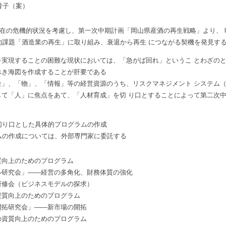
骨子（案）
現在の危機的状況を考慮し、第一次中期計画「岡山県産酒の再生戦略」より、 
的課題「酒造業の再生」に取り組み、衰退から再生 につながる契機を発見す
を実現することの困難な現状においては、「急がば回れ」というこ とわざの
べき海図を作成することが肝要である
金」、「物」、「情報」等の経営資源のうち、リスクマネジメント システム
して「人」に焦点をあて、「人材育成」を切 り口とすることによって第二次
切り口とした具体的プログラムの作成
ムの作成については、外部専門家に委託する
質向上のためのプログラム
ル研究会」――経営の多角化、財務体質の強化
研修会（ビジネスモデルの探求）
資質向上のためのプログラム
開拓研究会」――新市場の開拓
の資質向上のためのプログラム