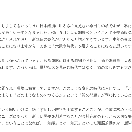
りましてもいっこうに日本経済に明るさの見えない今日この頃ですが、私た
大変厳しい一年となりました。特に９月には規制緩和ということで小売酒販免
次許可されており、新規店の参入がだんだんと増えてきています。本年の春ま
ることになりますから、まさに「大競争時代」を迎えることになると思います
制は強化されています。飲酒運転に対する罰則の強化は、酒の消費量に大き
られます。これからは、量的拡大を見込む時代ではなく、酒の楽しみ方も大き
置かれた環境は激変していますが、このような変化の時代においては、「ど
とよりも「どのようなものをつくるか」という「質の問題」が問われていると
いう問いかけに、絶えず新しい解答を用意することことが、企業に求められ
のニーズにあった、新しい需要を創造することが会社存続のもっとも大切な要
か」ということになれば、「知識」とか「知恵」といった頭脳的働きが一層脚