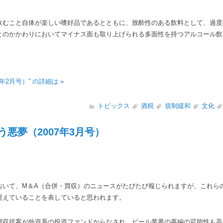
飲むこと自体が楽しい嗜好品であるとともに、致酔性のある飲料として、過度
とのかかわりにおいてマイナス面も取り上げられる多面性を持つアルコール飲
年2月号）” の詳細は »
トピックス
酒税
規制緩和
文化
悪夢（2007年3月号）
いて、M＆A（合併・買収）のニュースがたびたび報じられますが、これら
迎えていることを表していると思われます。
収提案が外資系の投資ファンドからなされ、ビール業界の再編の可能性も高