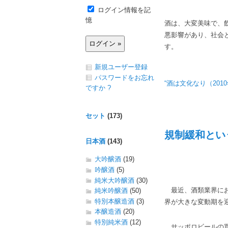
ログイン情報を記
憶
酒は、大変美味で、
悪影響があり、社会
す。
新規ユーザー登録
パスワードをお忘れ
“酒は文化なり（2010
ですか ?
セット
(173)
規制緩和という
日本酒
(143)
大吟醸酒
(19)
吟醸酒
(5)
純米大吟醸酒
(30)
最近、酒類業界にお
純米吟醸酒
(50)
特別本醸造酒
(3)
界が大きな変動期を
本醸造酒
(20)
特別純米酒
(12)
サッポロビールの買