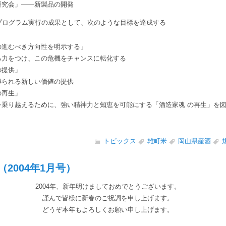
研究会」――新製品の開発
プログラム実行の成果として、次のような目標を達成する
の進むべき方向性を明示する」
る力をつけ、この危機をチャンスに転化する
の提供」
得られる新しい価値の提供
の再生」
を乗り越えるために、強い精神力と知恵を可能にする「酒造家魂 の再生」を
トピックス
雄町米
岡山県産酒
2004年1月号）
2004年、新年明けましておめでとうございます。
謹んで皆様に新春のご祝詞を申し上げます。
どうぞ本年もよろしくお願い申し上げます。