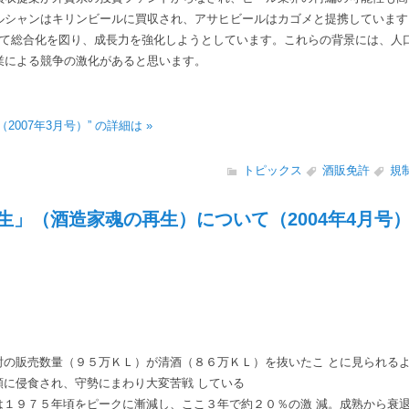
ルシャンはキリンビールに買収され、アサヒビールはカゴメと提携しています
って総合化を図り、成長力を強化しようとしています。これらの背景には、人
業による競争の激化があると思います。
2007年3月号）” の詳細は »
トピックス
酒販免許
規
生」（酒造家魂の再生）について（2004年4月号
酎の販売数量（９５万ＫＬ）が清酒（８６万ＫＬ）を抜いたこ とに見られる
類に侵食され、守勢にまわり大変苦戦 している
は１９７５年頃をピークに漸減し、ここ３年で約２０％の激 減。成熟から衰