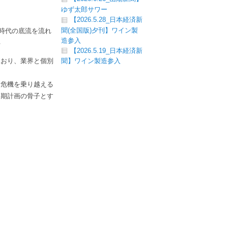
ゆず太郎サワー
【2026.5.28_日本経済新
聞(全国版)夕刊】ワイン製
時代の底流を流れ
造参入
る
【2026.5.19_日本経済新
とおり、業界と個別
聞】ワイン製造参入
（危機を乗り越える
中期計画の骨子とす