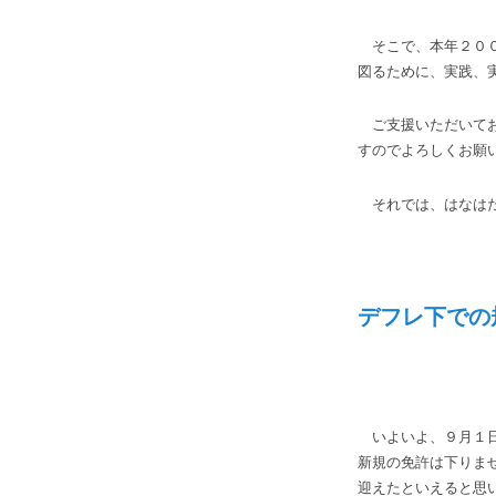
そこで、本年２００
図るために、実践、
ご支援いただいてお
すのでよろしくお願
それでは、はなはだ
デフレ下での
いよいよ、９月１日
新規の免許は下りま
迎えたといえると思