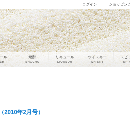
ログイン
ショッピン
ール
焼酎
リキュール
ウイスキー
スピ
ER
SHOCHU
LIQUEUR
WHISKY
SPI
2010年2月号）