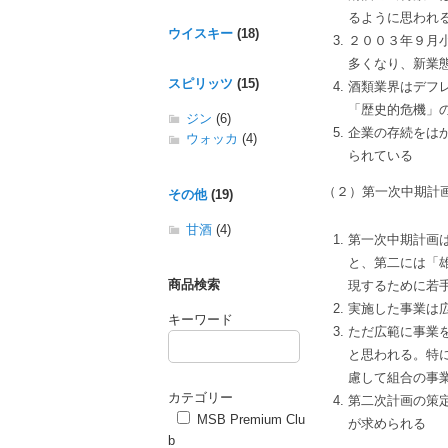
るように思われ
ウイスキー
(18)
２００３年９月
多くなり、新業
スピリッツ
(15)
酒類業界はデフ
「歴史的危機」
ジン
(6)
企業の存続をは
ウォッカ
(4)
られている
（２）第一次中期計
その他
(19)
甘酒
(4)
第一次中期計画
と、第二には「
商品検索
現するために若
実施した事業は
キーワード
ただ広範に事業
と思われる。特
慮して組合の事
カテゴリー
第二次計画の策
MSB Premium Clu
が求められる
b