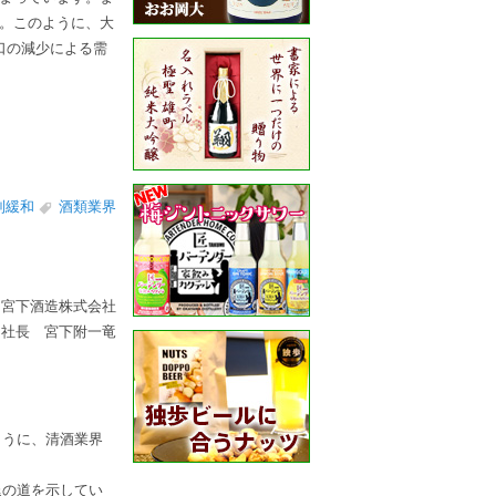
。このように、大
口の減少による需
制緩和
酒類業界
）
宮下酒造株式会社
社長 宮下附一竜
ように、清酒業界
退の道を示してい