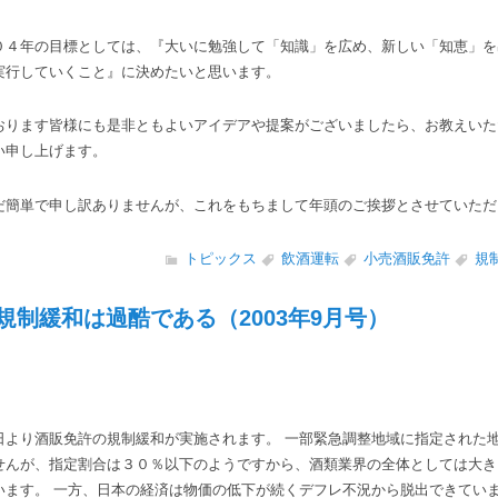
４年の目標としては、『大いに勉強して「知識」を広め、新しい「知恵」を
実行していくこと』に決めたいと思います。
ります皆様にも是非ともよいアイデアや提案がございましたら、お教えいた
い申し上げます。
簡単で申し訳ありませんが、これをもちまして年頭のご挨拶とさせていただ
トピックス
飲酒運転
小売酒販免許
規
規制緩和は過酷である（2003年9月号）
より酒販免許の規制緩和が実施されます。 一部緊急調整地域に指定された
せんが、指定割合は３０％以下のようですから、酒類業界の全体としては大き
います。 一方、日本の経済は物価の低下が続くデフレ不況から脱出できていま