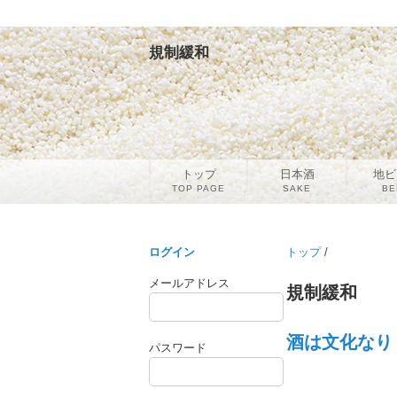
規制緩和
トップ
日本酒
地ビ
TOP PAGE
SAKE
BE
ログイン
トップ
/
メールアドレス
規制緩和
酒は文化なり（
パスワード