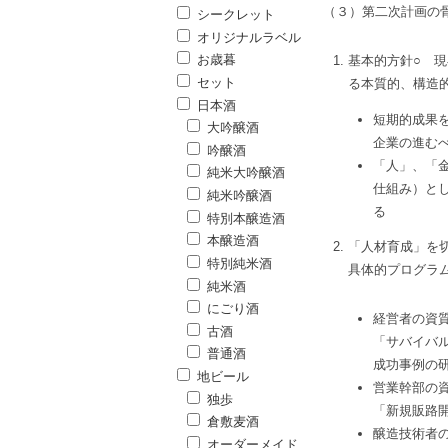
（３）第二次計画の
シークレット
オリジナルラベル
お歳暮
基本的方針○ 
セット
る本質的、構造
日本酒
短期的成果
大吟醸酒
企業の進む
吟醸酒
「人」、「
純米大吟醸酒
仕組み）と
純米吟醸酒
る
特別本醸造酒
本醸造酒
「人材育成」を
特別純米酒
具体的プログラ
純米酒
にごり酒
経営者の資
古酒
「サバイバ
普通酒
成功事例の
地ビール
営業幹部の
独歩
「新規販路
倉敷麦酒
醸造技術者
オーダーメイド