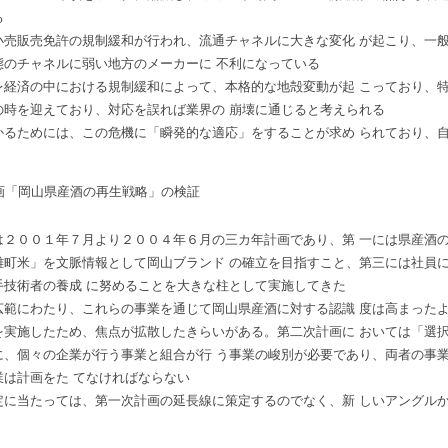
る
小売販売免許の規制緩和が行われ、流通チャネルに大きな変化 が起こり、一
態のチャネルに弱い地方のメーカーに 不利になっている
レ経済の中における規制緩和によって、本格的な地殻変動が起 こっており、
の時を迎えており、対応を誤れば業界の 崩壊に通じると考えられる
かるためには、この危機に「瞬発的な適応」をすることが求め られており、
画「岡山県産酒の再生戦略」の検証
は２００１年７月より２００４年６月の三カ年計画であり、第 一には県産酒の
雄町米」を文脈情報として岡山ブランド の確立を目指すこと、第三には社員
手技術者の養成 に努めることを大きな柱として実施してきた
広範にわたり、これらの事業を通じて岡山県産酒に対する認識 度は高まった
を実施したため、焦点が拡散したきらいがある。第二次計画に おいては「選
に、個々の企業が行う事業と組合が行 う事業の峻別が必要であり、両者の事
業は計画をた てなければならない
定に当たっては、第一次計画の延長線に策定するのでなく、新 しいアングル