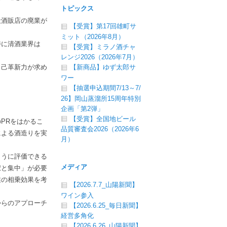
トピックス
般酒販店の廃業が
【受賞】第17回雄町サ
ミット（2026年8月）
特に清酒業界は
【受賞】ミラノ酒チャ
レンジ2026（2026年7月）
自己革新力が求め
【新商品】ゆず太郎サ
ワー
【抽選申込期間7/13～7/
26】岡山蒸溜所15周年特別
企画「第2弾」
【受賞】全国地ビール
PRをはかるこ
品質審査会2026（2026年6
による酒造りを実
月）
ように評価できる
メディア
択と集中」が必要
業の相乗効果を考
【2026.7.7_山陽新聞】
ワイン参入
からのアプローチ
【2026.6.25_毎日新聞】
経営多角化
【2026.6.26_山陽新聞】