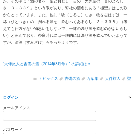
が、その中に「酒の名を 聖と負せし 古の 大き聖の 言のよろし
さ ３－３３９」という歌があり、弊社の酒名にある「極聖」はこの歌
からとっています。また、他に「験（しるし）なき 物を思はずは 一
坏（ひとつき）の 濁れる酒を 飲むべくあるらし ３－３３８」（考
えても仕方がない物思いをしないで、一杯の濁り酒を飲むのがよいらし
い）と詠んでおり、奈良時代には一般的には濁り酒を飲んでいたようで
すが、清酒（すみざけ）もあったようです。
“大伴旅人と吉備の酒（2014年3月号）” の詳細は »
トピックス
吉備の酒
万葉集
大伴旅人
聖
ログイン
メールアドレス
パスワード