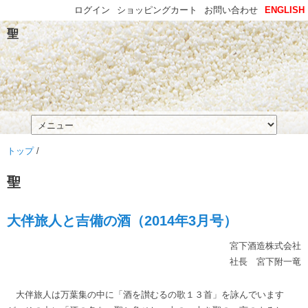
ログイン
ショッピングカート
お問い合わせ
ENGLISH
聖
トップ
/
聖
大伴旅人と吉備の酒（2014年3月号）
宮下酒造株式会社
社長 宮下附一竜
大伴旅人は万葉集の中に「酒を讃むるの歌１３首」を詠んでいます