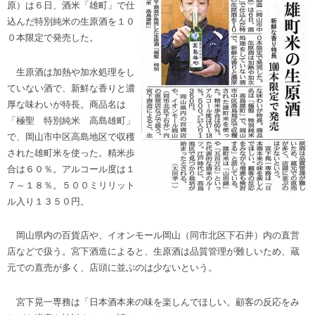
原）は６日、酒米「雄町」で仕
込んだ特別純米の生原酒を１０
０本限定で発売した。
生原酒は加熱や加水処理をし
ていない酒で、新鮮な香りと濃
厚な味わいが特長。商品名は
「極聖 特別純米 高島雄町」
で、岡山市中区高島地区で収穫
された雄町米を使った。精米歩
合は６０％。アルコール度は１
７～１８％。５００ミリリット
ル入り１３５０円。
岡山県内の百貨店や、イオンモール岡山（同市北区下石井）内の直営
店などで扱う。宮下酒造によると、生原酒は品質管理が難しいため、蔵
元での直売が多く、店頭に並ぶのは少ないという。
宮下晃一専務は「日本酒本来の味を楽しんでほしい。顧客の反応をみ