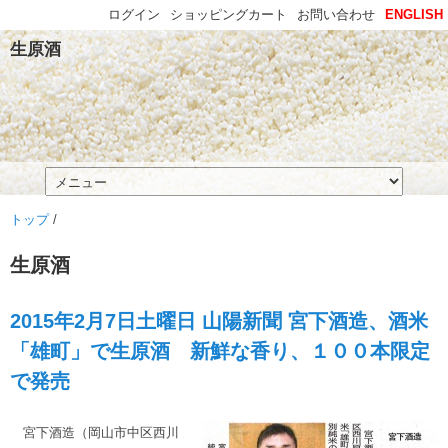
ログイン
ショッピングカート
お問い合わせ
ENGLISH
生原酒
トップ
/
生原酒
2015年2月7日土曜日 山陽新聞 宮下酒造、酒米
「雄町」で生原酒 新鮮な香り、１００本限定
で発売
宮下酒造（岡山市中区西川