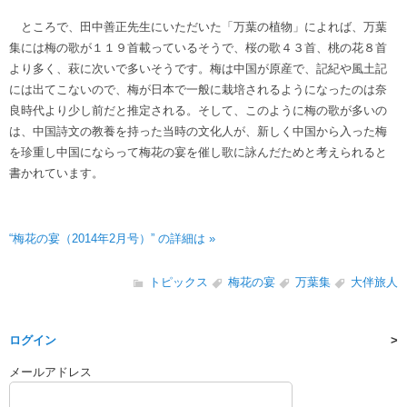
ところで、田中善正先生にいただいた「万葉の植物」によれば、万葉
集には梅の歌が１１９首載っているそうで、桜の歌４３首、桃の花８首
より多く、萩に次いで多いそうです。梅は中国が原産で、記紀や風土記
には出てこないので、梅が日本で一般に栽培されるようになったのは奈
良時代より少し前だと推定される。そして、このように梅の歌が多いの
は、中国詩文の教養を持った当時の文化人が、新しく中国から入った梅
を珍重し中国にならって梅花の宴を催し歌に詠んだためと考えられると
書かれています。
“梅花の宴（2014年2月号）” の詳細は »
トピックス
梅花の宴
万葉集
大伴旅人
ログイン
メールアドレス