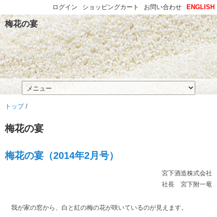
ログイン
ショッピングカート
お問い合わせ
ENGLISH
梅花の宴
トップ
/
梅花の宴
梅花の宴（2014年2月号）
宮下酒造株式会社
社長 宮下附一竜
我が家の窓から、白と紅の梅の花が咲いているのが見えます。