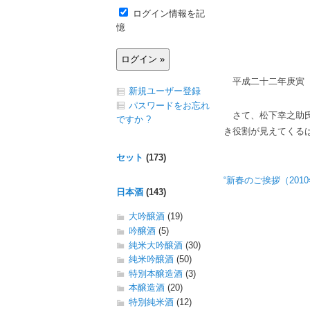
ログイン情報を記
憶
平成二十二年庚寅（
新規ユーザー登録
パスワードをお忘れ
さて、松下幸之助氏
ですか ?
き役割が見えてくる
セット
(173)
“新春のご挨拶（2010
日本酒
(143)
大吟醸酒
(19)
吟醸酒
(5)
純米大吟醸酒
(30)
純米吟醸酒
(50)
特別本醸造酒
(3)
本醸造酒
(20)
特別純米酒
(12)