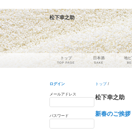
松下幸之助
トップ
日本酒
地ビ
TOP PAGE
SAKE
BE
ログイン
トップ
/
メールアドレス
松下幸之助
新春のご挨拶（
パスワード