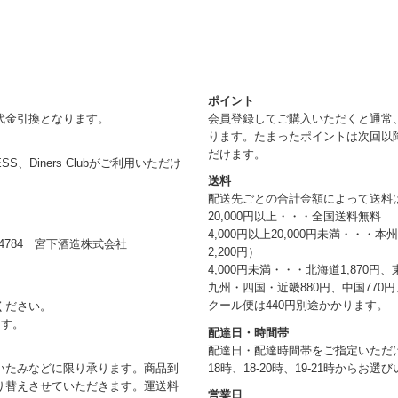
ポイント
代金引換となります。
会員登録してご購入いただくと通常
ります。たまったポイントは次回以
だけます。
RESS、Diners Clubがご利用いただけ
送料
配送先ごとの合計金額によって送料
20,000円以上・・・全国送料無料
4,000円以上20,000円未満・・・
784 宮下酒造株式会社
2,200円）
4,000円未満・・・北海道1,870円、
九州・四国・近畿880円、中国770円、
クール便は440円別途かかります。
ください。
ます。
配達日・時間帯
配達日・配達時間帯をご指定いただけま
18時、18-20時、19-21時からお
いたみなどに限り承ります。商品到
り替えさせていただきます。運送料
営業日