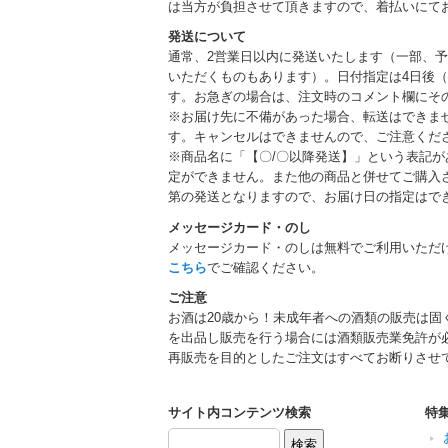
は当方が負担させて頂きますので、着払いにて
発送について
通常、2営業日以内に発送いたします（一部、
いただくものもあります）。日付指定は4日後（
す。お急ぎの場合は、注文時のコメント欄にそ
※お届け先に不備があった場合、転送はできま
す。キャンセルはできませんので、ご注意くだ
※商品名に「【〇/〇以降発送】」という表記
定ができません。また他の商品と併せてご購入
第の発送となりますので、お届け日の指定はで
メッセージカード・のし
メッセージカード・のしは無料でご利用いただ
こちら
でご確認ください。
ご注意
お酒は20歳から！未成年者への酒類の販売は固
を出品し販売を行う場合には酒類販売業免許が
再販売を目的としたご注文はすべてお断りさせ
サイト内コンテンツ検索
特