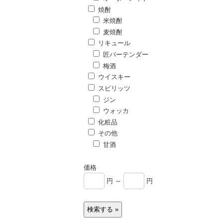
焼酎
米焼酎
麦焼酎
リキュール
匠バーテンダー
梅酒
ウイスキー
スピリッツ
ジン
ウォッカ
化粧品
その他
甘酒
価格
円 ～
円