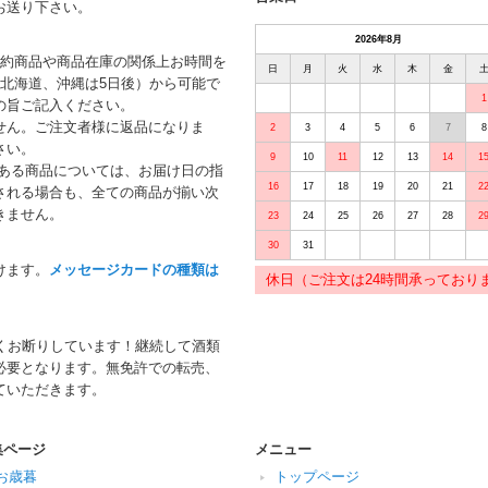
お送り下さい。
2026年8月
予約商品や商品在庫の関係上お時間を
日
月
火
水
木
金
北海道、沖縄は5日後）から可能で
1
の旨ご記入ください。
せん。ご注文者様に返品になりま
2
3
4
5
6
7
8
さい。
9
10
11
12
13
14
1
がある商品については、お届け日の指
16
17
18
19
20
21
2
される場合も、全ての商品が揃い次
きません。
23
24
25
26
27
28
2
30
31
けます。
メッセージカードの種類は
休日（ご注文は24時間承っており
くお断りしています！継続して酒類
必要となります。無免許での転売、
ていただきます。
集ページ
メニュー
お歳暮
トップページ