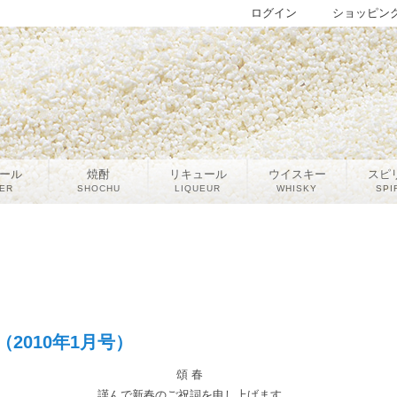
ログイン
ショッピン
ール
焼酎
リキュール
ウイスキー
スピ
ER
SHOCHU
LIQUEUR
WHISKY
SPI
2010年1月号）
頌 春
謹んで新春のご祝詞を申し上げます