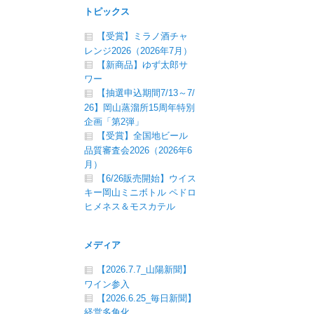
トピックス
【受賞】ミラノ酒チャ
レンジ2026（2026年7月）
【新商品】ゆず太郎サ
ワー
【抽選申込期間7/13～7/
26】岡山蒸溜所15周年特別
企画「第2弾」
【受賞】全国地ビール
品質審査会2026（2026年6
月）
【6/26販売開始】ウイス
キー岡山ミニボトル ペドロ
ヒメネス＆モスカテル
メディア
【2026.7.7_山陽新聞】
ワイン参入
【2026.6.25_毎日新聞】
経営多角化