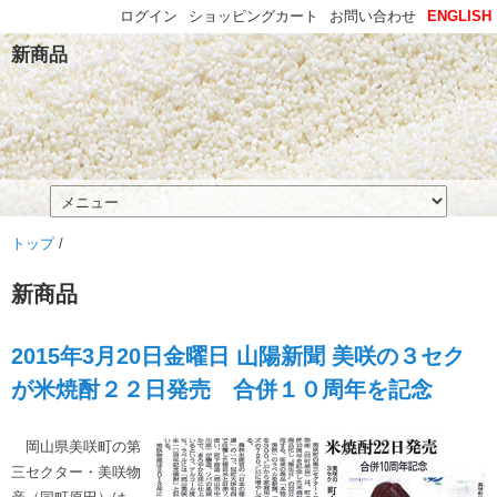
ログイン
ショッピングカート
お問い合わせ
ENGLISH
新商品
トップ
/
新商品
2015年3月20日金曜日 山陽新聞 美咲の３セク
が米焼酎２２日発売 合併１０周年を記念
岡山県美咲町の第
三セクター・美咲物