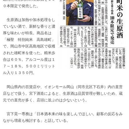
０本限定で発売した。
生原酒は加熱や加水処理をし
ていない酒で、新鮮な香りと濃
厚な味わいが特長。商品名は
「極聖 特別純米 高島雄町」
で、岡山市中区高島地区で収穫
された雄町米を使った。精米歩
合は６０％。アルコール度は１
７～１８％。５００ミリリット
ル入り１３５０円。
岡山県内の百貨店や、イオンモール岡山（同市北区下石井）内の直営
店などで扱う。宮下酒造によると、生原酒は品質管理が難しいため、蔵
元での直売が多く、店頭に並ぶのは少ないという。
宮下晃一専務は「日本酒本来の味を楽しんでほしい。顧客の反応をみ
ながら増産も検討する」と話している。