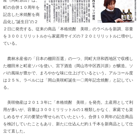
産（同町原田）は、
町の合併１０周年を
記念した米焼酎を商
品化し“誕生日”の２
２日に発売する。従来の商品「本格焼酎 美咲」のラベルを新調、容量
を３００ミリリットルから家庭用サイズの７２０ミリリットルに増やし
ている。
農林水産省の「日本の棚田百選」の一つ、同町大垪和西地区で収穫し
た棚田米と町産ソバを使い、宮下酒造（岡山市中区西川原）が醸造。ソ
バの風味が豊かで、まろやかな味に仕上げているという。アルコール度
は２５％。ラベルには「岡山美咲町誕生一〇周年記念焼酎」と記してい
る。
美咲物産は２０１３年に「本格焼酎 美咲」を発売。土産用として利
用が多いが、容量は３００ミリリットルの１種類しかなく、家庭でも楽
しめるサイズの要望が寄せられていたという。合併１０周年の記念商品
を検討していたこともあり、新たに仕込んだ約１千本を新商品として仕
立て直した。