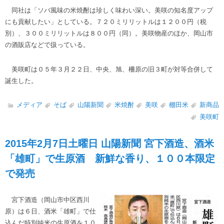
同社は「ソバ風味の米焼酎は珍しく味わい深い。美咲の知名度アップ
にも貢献したい」としている。７２０ミリリットルは１２００円（税
別）、３００ミリリットルは８００円（同）。美咲物産のほか、岡山市
の酒販店などで扱っている。
美咲町は０５年３月２２日、中央、旭、柵原の旧３町が対等合併して
誕生した。
メディア
そば
山陽新聞
米焼酎
美咲
棚田米
新商品
美咲町
2015年2月7日土曜日 山陽新聞 宮下酒造、酒米
「雄町」で生原酒 新鮮な香り、１００本限定
で発売
宮下酒造（岡山市中区西川
原）は６日、酒米「雄町」で仕
込んだ特別純米の生原酒を１０