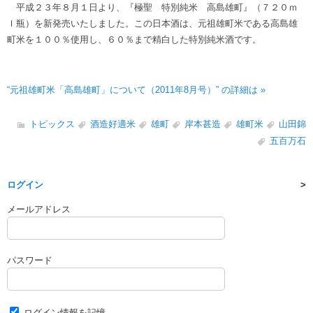
平成２３年８月１日より、『極聖 特別純米 高島雄町』（７２０ｍ
ｌ瓶）を新発売いたしました。この日本酒は、元祖雄町米である高島雄
町米を１００％使用し、６０％まで精白した特別純米酒です。
“元祖雄町米「高島雄町」について（2011年8月号）” の詳細は »
トピックス
酒造好適米
雄町
岸本甚造
雄町米
山田錦
五百万石
ログイン
メールアドレス
パスワード
ログイン情報を記憶