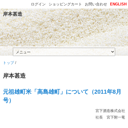
ログイン
ショッピングカート
お問い合わせ
ENGLISH
岸本甚造
トップ
/
岸本甚造
元祖雄町米「高島雄町」について（2011年8月
号）
宮下酒造株式会社
社長 宮下附一竜