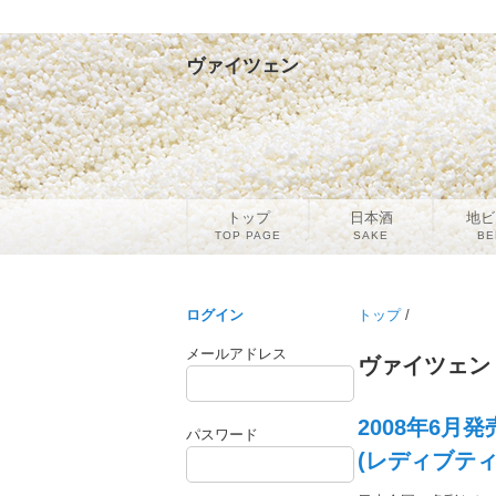
ヴァイツェン
トップ
日本酒
地ビ
TOP PAGE
SAKE
BE
ログイン
トップ
/
メールアドレス
ヴァイツェン
2008年6
パスワード
(レディブティッ