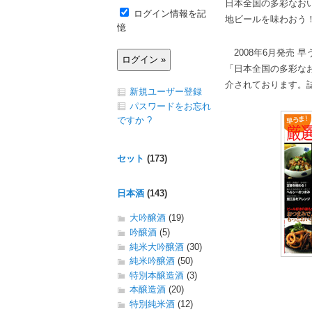
日本全国の多彩なお
ログイン情報を記
地ビールを味わおう
憶
2008年6月発売 早
「日本全国の多彩な
介されております。
新規ユーザー登録
パスワードをお忘れ
ですか ?
セット
(173)
日本酒
(143)
大吟醸酒
(19)
吟醸酒
(5)
純米大吟醸酒
(30)
純米吟醸酒
(50)
特別本醸造酒
(3)
本醸造酒
(20)
特別純米酒
(12)