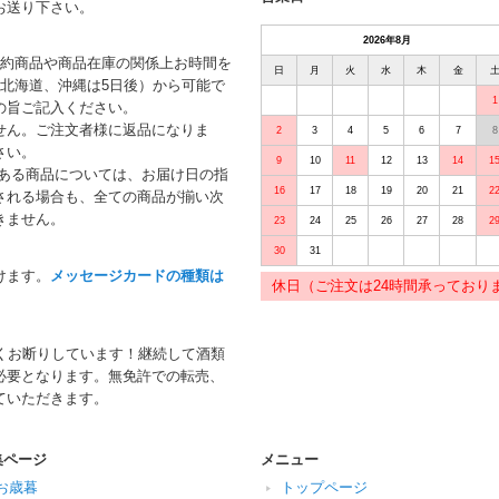
お送り下さい。
2026年8月
予約商品や商品在庫の関係上お時間を
日
月
火
水
木
金
北海道、沖縄は5日後）から可能で
1
の旨ご記入ください。
せん。ご注文者様に返品になりま
2
3
4
5
6
7
8
さい。
9
10
11
12
13
14
1
がある商品については、お届け日の指
16
17
18
19
20
21
2
される場合も、全ての商品が揃い次
きません。
23
24
25
26
27
28
2
30
31
けます。
メッセージカードの種類は
休日（ご注文は24時間承っており
くお断りしています！継続して酒類
必要となります。無免許での転売、
ていただきます。
集ページ
メニュー
お歳暮
トップページ