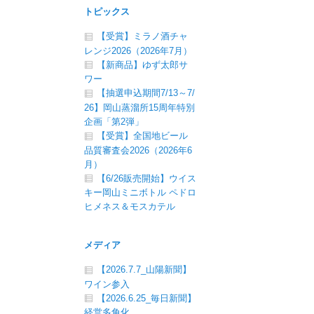
トピックス
【受賞】ミラノ酒チャ
レンジ2026（2026年7月）
【新商品】ゆず太郎サ
ワー
【抽選申込期間7/13～7/
26】岡山蒸溜所15周年特別
企画「第2弾」
【受賞】全国地ビール
品質審査会2026（2026年6
月）
【6/26販売開始】ウイス
キー岡山ミニボトル ペドロ
ヒメネス＆モスカテル
メディア
【2026.7.7_山陽新聞】
ワイン参入
【2026.6.25_毎日新聞】
経営多角化