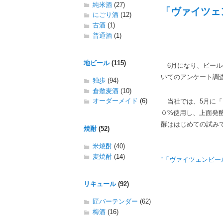
純米酒
(27)
「ヴァイツェ
にごり酒
(12)
古酒
(1)
普通酒
(1)
地ビール
(115)
6月になり、ビール
いてのアンケート調
独歩
(94)
倉敷麦酒
(10)
オーダーメイド
(6)
当社では、5月に「
０%使用し、上面発
酵ははじめての試み
焼酎
(52)
米焼酎
(40)
麦焼酎
(14)
“「ヴァイツェンビール
リキュール
(92)
匠バーテンダー
(62)
梅酒
(16)