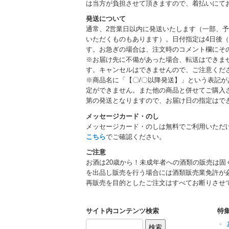
は当方が負担させて頂きますので、着払いにて
発送について
通常、2営業日以内に発送いたします（一部、
いただくものもあります）。日付指定は4日後（
す。お急ぎの場合は、注文時のコメント欄にそ
※お届け先に不備があった場合、転送はできま
す。キャンセルはできませんので、ご注意くだ
※商品名に「【〇/〇以降発送】」という表記
定ができません。また他の商品と併せてご購入
第の発送となりますので、お届け日の指定はで
メッセージカード・のし
メッセージカード・のしは無料でご利用いただ
こちら
でご確認ください。
ご注意
お酒は20歳から！未成年者への酒類の販売は固
を出品し販売を行う場合には酒類販売業免許が
再販売を目的としたご注文はすべてお断りさせ
サイト内コンテンツ検索
特