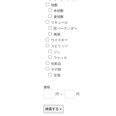
焼酎
米焼酎
麦焼酎
リキュール
匠バーテンダー
梅酒
ウイスキー
スピリッツ
ジン
ウォッカ
化粧品
その他
甘酒
価格
円 ～
円