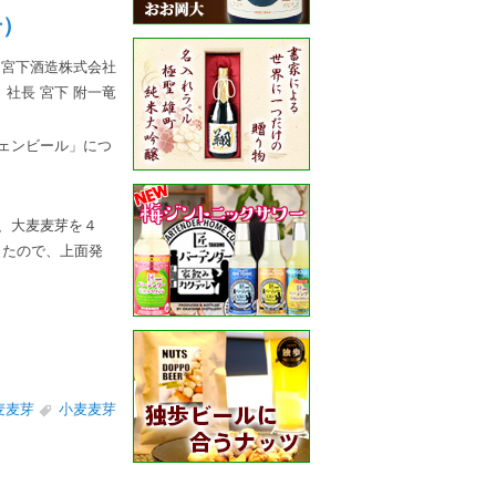
号）
宮下酒造株式会社
社長 宮下 附一竜
ェンビール」につ
、大麦麦芽を４
したので、上面発
麦麦芽
小麦麦芽