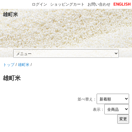
ログイン
ショッピングカート
お問い合わせ
ENGLISH
雄町米
トップ
/
雄町米
/
雄町米
並べ替え：
表示：