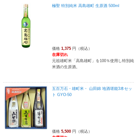
極聖 特別純米 高島雄町 生原酒 500ml
価格
1,375
円（税込）
在庫切れ
元祖雄町米「高島雄町」を100％使用し特別純
米酒の生原酒。
五百万石・雄町米・ 山田錦 地酒堪能3本セッ
ト GYO-50
価格
5,500
円（税込）