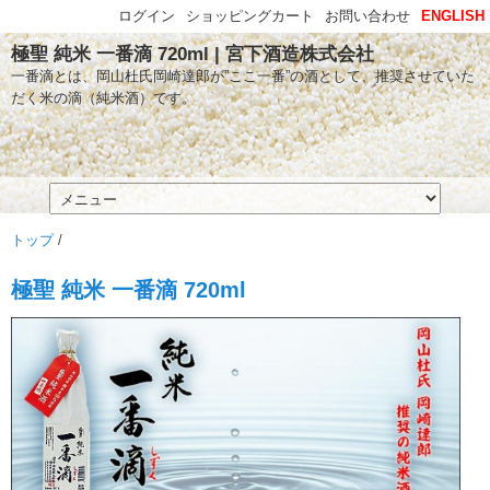
ログイン
ショッピングカート
お問い合わせ
ENGLISH
極聖 純米 一番滴 720ml | 宮下酒造株式会社
一番滴とは、岡山杜氏岡崎達郎が”ここ一番”の酒として、推奨させていた
だく米の滴（純米酒）です。
トップ
/
極聖 純米 一番滴 720ml