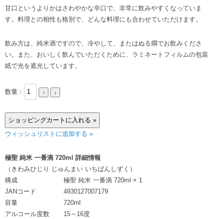
甘口というよりかはさわやかな辛口で、非常に飲みやすくなっていま
す。料理との相性も格別で、どんな料理にも合わせていただけます。
飲み方は、純米酒ですので、冷やして、またはぬる燗でお飲みくださ
い。また、おいしく飲んでいただくために、ラミネートフィルムの包装
紙で光を遮光しています。
数量：
ウィッシュリストに追加する »
極聖 純米 一番滴 720ml 詳細情報
（きわみひじり じゅんまい いちばんしずく）
構成
極聖 純米 一番滴 720ml × 1
JANコード
4930127007179
容量
720ml
アルコール度数
15～16度