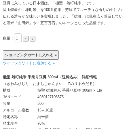
豆樽に入っている日本酒は、「極聖 雄町純米」です。
岡山特産の「雄町米」を100％使用。芳醇でフルーティな香りの中に舌に
伝わる滑らかな味わいを実現しました。「雄町」は現在広く普及してい
る酒米「山田錦」や「五百万石」のルーツとなった品種です。
数量：
ウィッシュリストに追加する »
極聖 雄町純米 手乗り豆樽 300ml（送料込み） 詳細情報
（きわみひじり おまちじゅんまい てのりまめだる）
構成
極聖 雄町純米 手乗り豆樽 300ml × 1個
JANコード
4930127106575
容量
300ml
アルコール度数
15～16度
特定名称
純米酒
精米歩合
70％