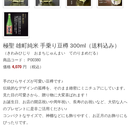
極聖 雄町純米 手乗り豆樽 300ml（送料込み）
（きわみひじり おまちじゅんまい てのりまめだる）
商品コード： P00380
価格
4,070
円 （税込）
手のひらサイズが可愛い豆樽です♪
伝統的なデザインの菰樽を、そのまま緻密にミニチュアにしています。
見た目の可愛さから、贈り物に大変喜ばれます！
お誕生日、お店の開店祝いや周年祝い、長寿のお祝いなど、大切な人へ
のプレゼントに是非ご活用ください♪
コンパクトなサイズで、神棚などにも飾りやすく、お正月のお飾りにも
ぴったりです。