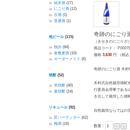
純米酒
(27)
にごり酒
(12)
古酒
(1)
普通酒
(1)
奇跡のにごり酒 
地ビール
(115)
（きせきのにごりざ
独歩
(94)
商品コード： P0007
倉敷麦酒
(10)
価格
3,630
円 （税込
オーダーメイド
(6)
奇跡のにごり酒 木村
焼酎
(52)
木村式自然栽培雄町
米焼酎
(40)
行委員会理事である
麦焼酎
(14)
き出して栽培した雄
リキュール
(92)
自然栽培ならではの
匠バーテンダー
(62)
梅酒
(16)
数量：