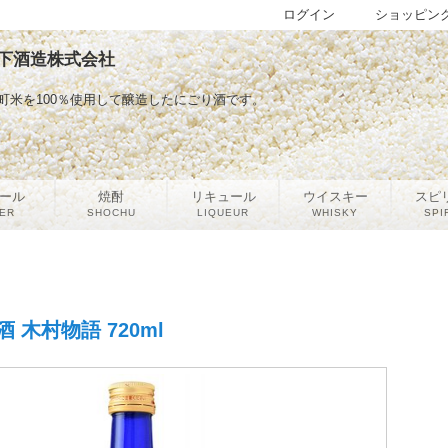
ログイン
ショッピン
 宮下酒造株式会社
町米を100％使用して醸造したにごり酒です。
ール
焼酎
リキュール
ウイスキー
スピ
ER
SHOCHU
LIQUEUR
WHISKY
SPI
 木村物語 720ml