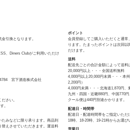
ポイント
代金引換となります。
会員登録してご購入いただくと通常
ります。たまったポイントは次回以
だけます。
RESS、Diners Clubがご利用いただけ
送料
配送先ごとの合計金額によって送料
20,000円以上・・・全国送料無料
4,000円以上20,000円未満・・・
784 宮下酒造株式会社
2,200円）
4,000円未満・・・北海道1,870円、
九州・四国・近畿880円、中国770円、
クール便は440円別途かかります。
ください。
ます。
配達日・時間帯
配達日・配達時間帯をご指定いただけま
18時、18-20時、19-21時からお
いたみなどに限り承ります。商品到
り替えさせていただきます。運送料
営業日