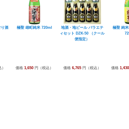
ごり酒
極聖 雄町純米 720ml
地酒・地ビール バラエテ
極聖 純
ィセット DZK-50 （クール
72
便指定）
込）
価格
1,650
円（税込）
価格
6,765
円（税込）
価格
1,430