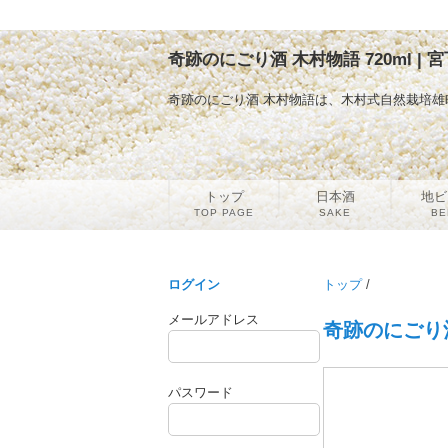
奇跡のにごり酒 木村物語 720ml |
奇跡のにごり酒 木村物語は、木村式自然栽培雄
トップ
日本酒
地ビ
TOP PAGE
SAKE
BE
ログイン
トップ
/
メールアドレス
奇跡のにごり酒
パスワード