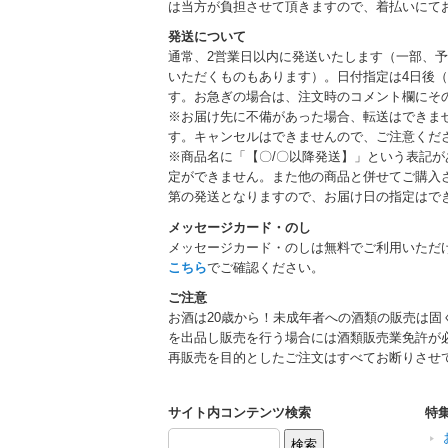
は当方が負担させて頂きますので、着払いにて
発送について
通常、2営業日以内に発送いたします（一部、
いただくものもあります）。日付指定は4日後（
す。お急ぎの場合は、注文時のコメント欄にそ
※お届け先に不備があった場合、転送はできま
す。キャンセルはできませんので、ご注意くだ
※商品名に「【〇/〇以降発送】」という表記
定ができません。また他の商品と併せてご購入
第の発送となりますので、お届け日の指定はで
メッセージカード・のし
メッセージカード・のしは無料でご利用いただ
こちら
でご確認ください。
ご注意
お酒は20歳から！未成年者への酒類の販売は固
を出品し販売を行う場合には酒類販売業免許が
再販売を目的としたご注文はすべてお断りさせ
サイト内コンテンツ検索
特