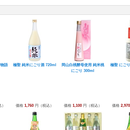
村物語
極聖 純米にごり酒 720ml
岡山白桃酵母使用 純米桃
極聖 にごり原
にごり 300ml
込）
価格
1,760
円（税込）
価格
1,100
円（税込）
価格
2,970