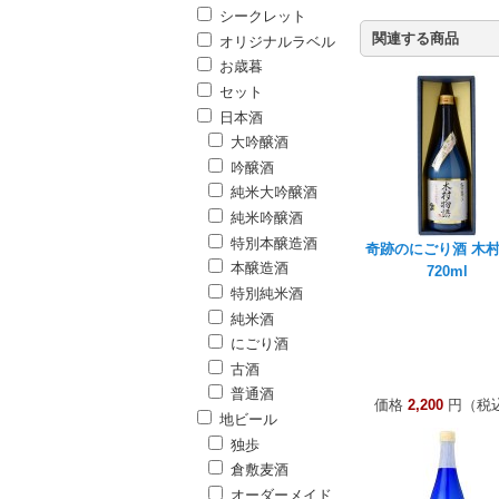
シークレット
関連する商品
オリジナルラベル
お歳暮
セット
日本酒
大吟醸酒
吟醸酒
純米大吟醸酒
純米吟醸酒
特別本醸造酒
奇跡のにごり酒 木
本醸造酒
720ml
特別純米酒
純米酒
にごり酒
古酒
普通酒
価格
2,200
円（税
地ビール
独歩
倉敷麦酒
オーダーメイド