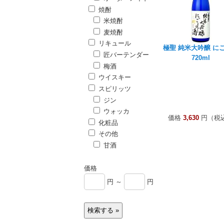
焼酎
米焼酎
麦焼酎
リキュール
極聖 純米大吟醸 に
匠バーテンダー
720ml
梅酒
ウイスキー
スピリッツ
ジン
ウォッカ
価格
3,630
円（税
化粧品
その他
甘酒
価格
円 ～
円