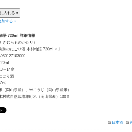
加する »
語 720ml 詳細情報
け きむらものがたり）
奇跡のにごり酒 木村物語 720ml × 1
4930127103000
720ml
13～14度
にごり酒
50％
米（岡山県産）、米こうじ（岡山県産米）
木村式自然栽培雄町米（岡山県産）100％
日本酒