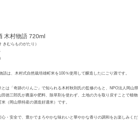
木村物語 720ml
け きむらものがたり）
5
）
物語は、木村式自然栽培雄町米を100％使用して醸造したにごり酒です。
米とは「奇跡のりんご」で知られる木村秋則氏の監修のもと、NPO法人岡山
山田徳三郎氏が農薬や肥料、除草剤を使わず、土地の力を取り戻すことで植物
町米（岡山県特産の酒造好適米）です。
安心・安全で、豊かでまろやかな味わいと華やかな香りの調和をお楽しみくだ