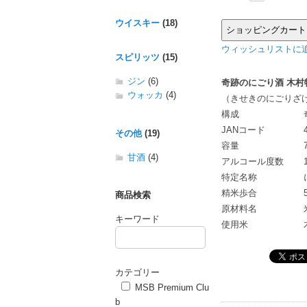
ウイスキー
(18)
ウィッシュリストに追
スピリッツ
(15)
ジン
(6)
奇跡のにごり酒 木村物
ウォッカ
(4)
（きせきのにごりざ
構成
JANコード
その他
(19)
容量
甘酒
(4)
アルコール度数
特定名称
精米歩合
商品検索
原材料名
キーワード
使用米
カテゴリー
MSB Premium Clu
b