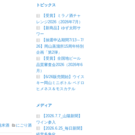
トピックス
【受賞】ミラノ酒チャ
レンジ2026（2026年7月）
【新商品】ゆず太郎サ
ワー
【抽選申込期間7/13～7/
26】岡山蒸溜所15周年特別
企画「第2弾」
【受賞】全国地ビール
品質審査会2026（2026年6
月）
【6/26販売開始】ウイス
キー岡山ミニボトル ペドロ
ヒメネス＆モスカテル
メディア
【2026.7.7_山陽新聞】
ワイン参入
純米酒
にごり酒
【2026.6.25_毎日新聞】
経営多角化