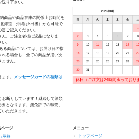
お送り下さい。
2026年8月
予約商品や商品在庫の関係上お時間を
日
月
火
水
木
金
北海道、沖縄は5日後）から可能で
1
の旨ご記入ください。
せん。ご注文者様に返品になりま
2
3
4
5
6
7
8
さい。
9
10
11
12
13
14
1
がある商品については、お届け日の指
16
17
18
19
20
21
2
される場合も、全ての商品が揃い次
きません。
23
24
25
26
27
28
2
30
31
けます。
メッセージカードの種類は
休日（ご注文は24時間承っており
くお断りしています！継続して酒類
必要となります。無免許での転売、
ていただきます。
集ページ
メニュー
お歳暮
トップページ