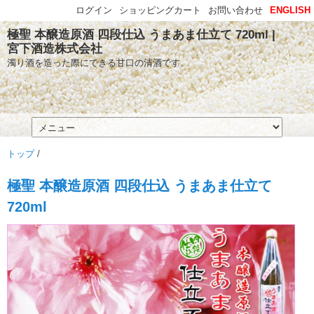
ログイン
ショッピングカート
お問い合わせ
ENGLISH
極聖 本醸造原酒 四段仕込 うまあま仕立て 720ml |
宮下酒造株式会社
濁り酒を造った際にできる甘口の清酒です。
トップ
/
極聖 本醸造原酒 四段仕込 うまあま仕立て
720ml