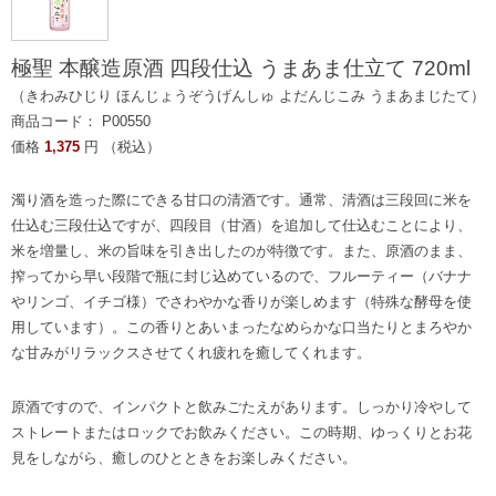
極聖 本醸造原酒 四段仕込 うまあま仕立て 720ml
（きわみひじり ほんじょうぞうげんしゅ よだんじこみ うまあまじたて）
商品コード： P00550
価格
1,375
円 （税込）
濁り酒を造った際にできる甘口の清酒です。通常、清酒は三段回に米を
仕込む三段仕込ですが、四段目（甘酒）を追加して仕込むことにより、
米を増量し、米の旨味を引き出したのが特徴です。また、原酒のまま、
搾ってから早い段階で瓶に封じ込めているので、フルーティー（バナナ
やリンゴ、イチゴ様）でさわやかな香りが楽しめます（特殊な酵母を使
用しています）。この香りとあいまったなめらかな口当たりとまろやか
な甘みがリラックスさせてくれ疲れを癒してくれます。
原酒ですので、インパクトと飲みごたえがあります。しっかり冷やして
ストレートまたはロックでお飲みください。この時期、ゆっくりとお花
見をしながら、癒しのひとときをお楽しみください。