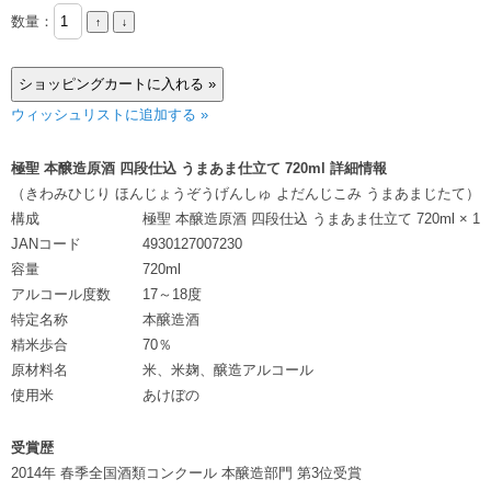
数量：
ウィッシュリストに追加する »
極聖 本醸造原酒 四段仕込 うまあま仕立て 720ml 詳細情報
（きわみひじり ほんじょうぞうげんしゅ よだんじこみ うまあまじたて）
構成
極聖 本醸造原酒 四段仕込 うまあま仕立て 720ml × 1
JANコード
4930127007230
容量
720ml
アルコール度数
17～18度
特定名称
本醸造酒
精米歩合
70％
原材料名
米、米麹、醸造アルコール
使用米
あけぼの
受賞歴
2014年 春季全国酒類コンクール 本醸造部門 第3位受賞