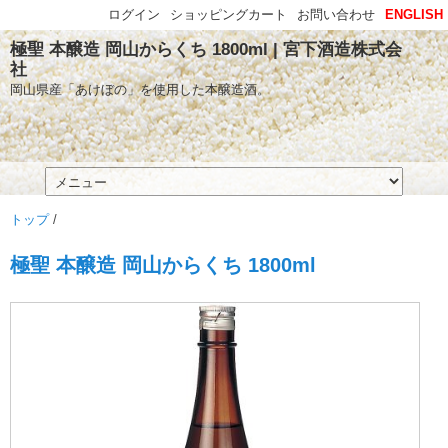
ログイン
ショッピングカート
お問い合わせ
ENGLISH
極聖 本醸造 岡山からくち 1800ml | 宮下酒造株式会
社
岡山県産「あけぼの」を使用した本醸造酒。
トップ
/
極聖 本醸造 岡山からくち 1800ml