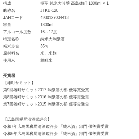
構成
極聖 純米大吟醸 高島雄町 1800ml × 1
略称名
JTKB-120
JANコード
4930127004413
容量
1800ml
アルコール度数
16～17度
特定名称
純米大吟醸酒
精米歩合
35％
原材料名
米、米麹
使用米
雄町米
受賞歴
【雄町サミット】
第9回雄町サミット2017 吟醸酒の部 優等賞受賞
第8回雄町サミット2016 吟醸酒の部 優等賞受賞
第7回雄町サミット2015 吟醸酒の部 優等賞受賞
【広島国税局清酒鑑評会】
令和7年広島国税局清酒鑑評会 「純米酒」部門 優等賞受賞
令和6年広島国税局清酒鑑評会 「純米酒」部門 優等賞受賞