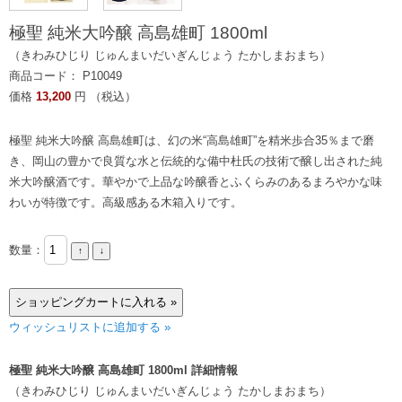
極聖 純米大吟醸 高島雄町 1800ml
（きわみひじり じゅんまいだいぎんじょう たかしまおまち）
商品コード： P10049
価格
13,200
円 （税込）
極聖 純米大吟醸 高島雄町は、幻の米“高島雄町”を精米歩合35％まで磨
き、岡山の豊かで良質な水と伝統的な備中杜氏の技術で醸し出された純
米大吟醸酒です。華やかで上品な吟醸香とふくらみのあるまろやかな味
わいが特徴です。高級感ある木箱入りです。
数量：
ウィッシュリストに追加する »
極聖 純米大吟醸 高島雄町 1800ml 詳細情報
（きわみひじり じゅんまいだいぎんじょう たかしまおまち）