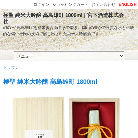
ログイン
ショッピングカート
お問い合わせ
ENGLISH
極聖 純米大吟醸 高島雄町 1800ml | 宮下酒造株式会
社
幻の米“高島雄町”を精米歩合35％まで磨き、岡山の豊かで良質な水と伝統
的な備中杜氏の技術で醸し出された純米大吟醸酒です。
トップ
/
極聖 純米大吟醸 高島雄町 1800ml