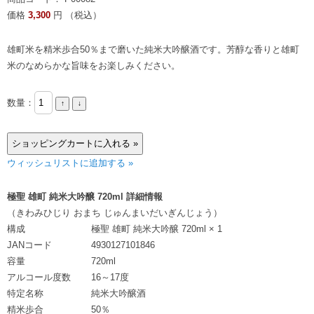
価格
3,300
円 （税込）
雄町米を精米歩合50％まで磨いた純米大吟醸酒です。芳醇な香りと雄町
米のなめらかな旨味をお楽しみください。
数量：
ウィッシュリストに追加する »
極聖 雄町 純米大吟醸 720ml 詳細情報
（きわみひじり おまち じゅんまいだいぎんじょう）
構成
極聖 雄町 純米大吟醸 720ml × 1
JANコード
4930127101846
容量
720ml
アルコール度数
16～17度
特定名称
純米大吟醸酒
精米歩合
50％